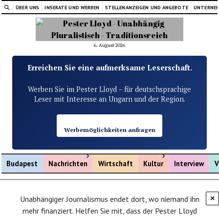
ÜBER UNS
INSERATE UND WERBEN
STELLENANZEIGEN UND ANGEBOTE
UNTERNE
6. August 2026
Erreichen Sie eine aufmerksame Leserschaft.
Werben Sie im Pester Lloyd – für deutschsprachige
Leser mit Interesse an Ungarn und der Region.
Werbemöglichkeiten anfragen
Menü öffnen
Menü öffnen
Budapest
Nachrichten
Wirtschaft
Kultur
Interview
V
Unabhängiger Journalismus endet dort, wo niemand ihn
×
mehr finanziert. Helfen Sie mit, dass der Pester Lloyd