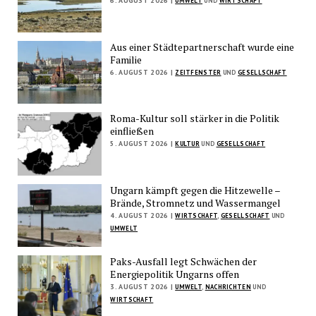
6. AUGUST 2026 |
UMWELT
UND
WIRTSCHAFT
Aus einer Städtepartnerschaft wurde eine
Familie
6. AUGUST 2026 |
ZEITFENSTER
UND
GESELLSCHAFT
Roma-Kultur soll stärker in die Politik
einfließen
5. AUGUST 2026 |
KULTUR
UND
GESELLSCHAFT
Ungarn kämpft gegen die Hitzewelle –
Brände, Stromnetz und Wassermangel
4. AUGUST 2026 |
WIRTSCHAFT
,
GESELLSCHAFT
UND
UMWELT
Paks-Ausfall legt Schwächen der
Energiepolitik Ungarns offen
3. AUGUST 2026 |
UMWELT
,
NACHRICHTEN
UND
WIRTSCHAFT