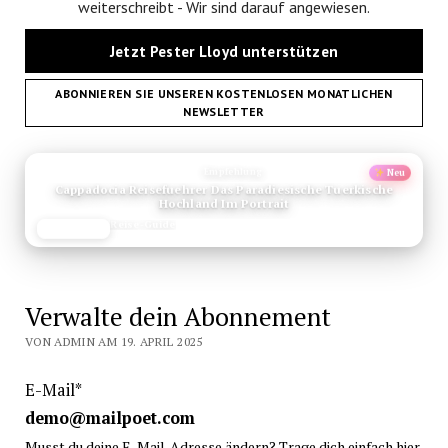
weiterschreibt - Wir sind darauf angewiesen.
Jetzt Pester Lloyd unterstützen
ABONNIEREN SIE UNSEREN KOSTENLOSEN MONATLICHEN
NEWSLETTER
ANZEIGE
Empfehlung
Neu
Cappadocia Reisefuehrer Das Paradiesische Tuerkische
Hochland Im Portrait
Reise-Guide
JETZT LESEN
REISEFROH.DE
Verwalte dein Abonnement
VON ADMIN AM 19. APRIL 2025
E-Mail*
demo@mailpoet.com
Musst du deine E-Mail-Adresse ändern? Trage dich einfach hier