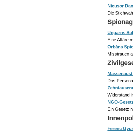
Nicusor Dan
Die Stichwah
Spionag
Ungarns Sch
Eine Affäre m
Orbáns Spio
Misstrauen a
Zivilges
Massenaustr
Das Personal 
Zehntausend
Widerstand in
NGO-Gesetz –
Ein Gesetz n
Innenpol
Ferenc Gyur