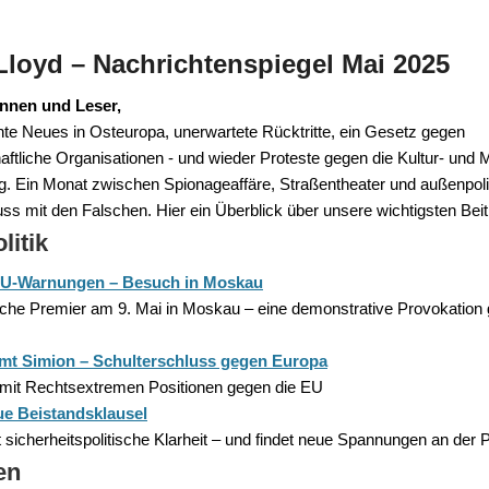
Lloyd – Nachrichtenspiegel Mai 2025
innen und Leser,
hte Neues in Osteuropa, unerwartete Rücktritte, ein Gesetz gegen
haftliche Organisationen - und wieder Proteste gegen die Kultur- und M
g. Ein Monat zwischen Spionageaffäre, Straßentheater und außenpol
ss mit den Falschen. Hier ein Überblick über unsere wichtigsten Beit
litik
 EU-Warnungen – Besuch in Moskau
che Premier am 9. Mai in Moskau – eine demonstrative Provokation
t Simion – Schulterschluss gegen Europa
it Rechtsextremen Positionen gegen die EU
ue Beistandsklausel
sicherheitspolitische Klarheit – und findet neue Spannungen an der P
en