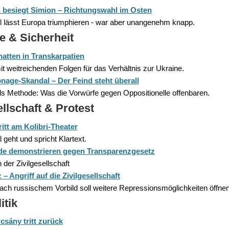
 besiegt Simion – Richtungswahl im Osten
l lässt Europa triumphieren - war aber unangenehm knapp.
e & Sicherheit
atten in Transkarpatien
it weitreichenden Folgen für das Verhältnis zur Ukraine.
nage-Skandal – Der Feind steht überall
ls Methode: Was die Vorwürfe gegen Oppositionelle offenbaren.
ellschaft & Protest
itt am Kolibri-Theater
geht und spricht Klartext.
e demonstrieren gegen Transparenzgesetz
 der Zivilgesellschaft
 Angriff auf die Zivilgesellschaft
ach russischem Vorbild soll weitere Repressionsmöglichkeiten öffnen
itik
csány tritt zurück