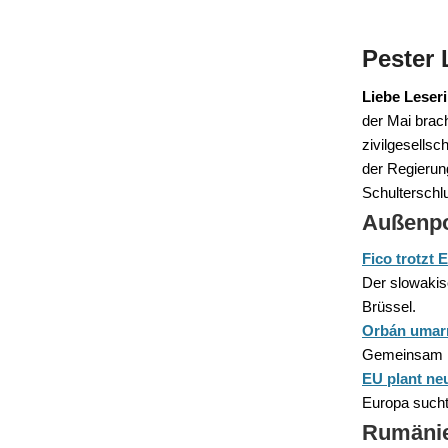
Pester 
Liebe Leser
der Mai brac
zivilgesellsc
der Regierun
Schulterschlu
Außenpo
Fico trotzt
Der slowakis
Brüssel.
Orbán umarm
Gemeinsam m
EU plant ne
Europa sucht 
Rumäni