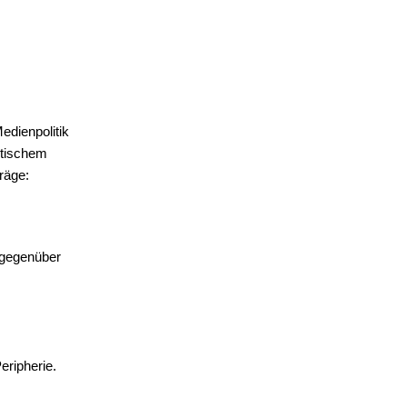
edienpolitik
itischem
räge:
 gegenüber
eripherie.