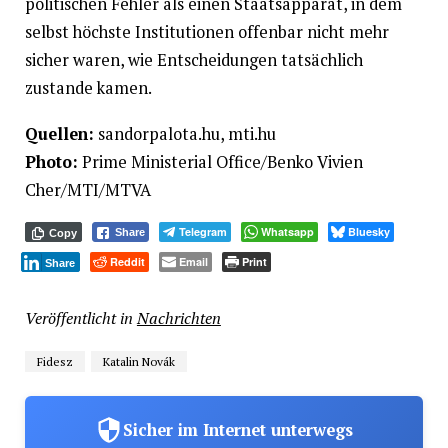
politischen Fehler als einen Staatsapparat, in dem
selbst höchste Institutionen offenbar nicht mehr
sicher waren, wie Entscheidungen tatsächlich
zustande kamen.
Quellen:
sandorpalota.hu, mti.hu
Photo:
Prime Ministerial Office/Benko Vivien
Cher/MTI/MTVA
Telegram
Whatsapp
Bluesky
Share
Copy
Reddit
Email
Print
Share
Veröffentlicht in
Nachrichten
Fidesz
Katalin Novák
Sicher im Internet unterwegs