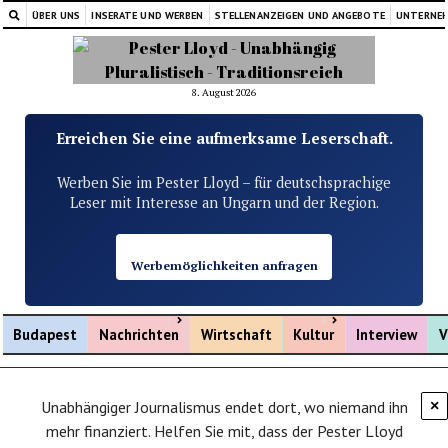
ÜBER UNS
INSERATE UND WERBEN
STELLENANZEIGEN UND ANGEBOTE
UNTERNE
8. August 2026
Erreichen Sie eine aufmerksame Leserschaft.
Werben Sie im Pester Lloyd – für deutschsprachige
Leser mit Interesse an Ungarn und der Region.
Werbemöglichkeiten anfragen
Menü öffnen
Menü öffnen
Budapest
Nachrichten
Wirtschaft
Kultur
Interview
V
Unabhängiger Journalismus endet dort, wo niemand ihn
×
mehr finanziert. Helfen Sie mit, dass der Pester Lloyd