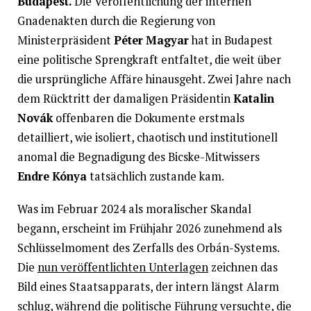
Budapest.
Die Veröffentlichung der internen
Gnadenakten durch die Regierung von
Ministerpräsident
Péter Magyar
hat in Budapest
eine politische Sprengkraft entfaltet, die weit über
die ursprüngliche Affäre hinausgeht. Zwei Jahre nach
dem Rücktritt der damaligen Präsidentin
Katalin
Novák
offenbaren die Dokumente erstmals
detailliert, wie isoliert, chaotisch und institutionell
anomal die Begnadigung des Bicske-Mitwissers
Endre Kónya
tatsächlich zustande kam.
Was im Februar 2024 als moralischer Skandal
begann, erscheint im Frühjahr 2026 zunehmend als
Schlüsselmoment des Zerfalls des Orbán-Systems.
Die
nun veröffentlichten Unterlagen
zeichnen das
Bild eines Staatsapparats, der intern längst Alarm
schlug, während die politische Führung versuchte, die