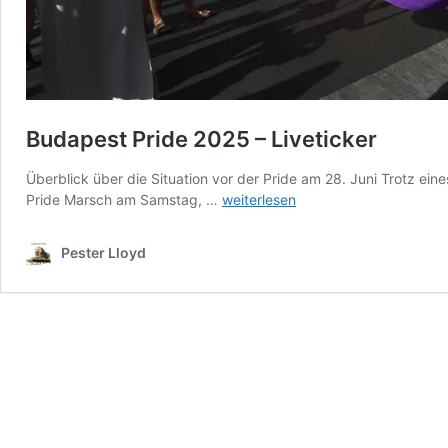
Budapest Pride 2025 – Liveticker
Überblick über die Situation vor der Pride am 28. Juni Trotz ein
Budapest
Pride Marsch am Samstag, …
weiterlesen
Pride
2025
Pester Lloyd
–
Liveticker