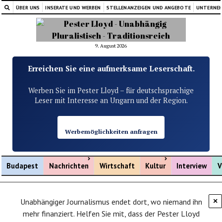
ÜBER UNS
INSERATE UND WERBEN
STELLENANZEIGEN UND ANGEBOTE
UNTERNE
9. August 2026
Erreichen Sie eine aufmerksame Leserschaft.
Werben Sie im Pester Lloyd – für deutschsprachige
Leser mit Interesse an Ungarn und der Region.
Werbemöglichkeiten anfragen
Menü öffnen
Menü öffnen
Budapest
Nachrichten
Wirtschaft
Kultur
Interview
V
Unabhängiger Journalismus endet dort, wo niemand ihn
×
mehr finanziert. Helfen Sie mit, dass der Pester Lloyd