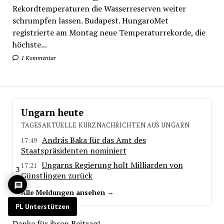
Rekordtemperaturen die Wasserreserven weiter
schrumpfen lassen. Budapest. HungaroMet
registrierte am Montag neue Temperaturrekorde, die
höchste...
1 Kommentar
Ungarn heute
TAGESAKTUELLE KURZNACHRICHTEN AUS UNGARN
András Baka für das Amt des
17:49
Staatspräsidenten nominiert
Ungarns Regierung holt Milliarden von
17:21
3
Günstlingen zurück
Alle Meldungen ansehen →
PL Unterstützen
Danke für ihren Beitrag!