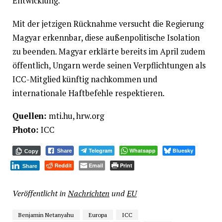
Entwicklung.
Mit der jetzigen Rücknahme versucht die Regierung
Magyar erkennbar, diese außenpolitische Isolation
zu beenden. Magyar erklärte bereits im April zudem
öffentlich, Ungarn werde seinen Verpflichtungen als
ICC-Mitglied künftig nachkommen und
internationale Haftbefehle respektieren.
Quellen:
mti.hu, hrw.org
Photo:
ICC
Telegram
Whatsapp
Bluesky
Share
Copy
Reddit
Email
Print
Share
Veröffentlicht in
Nachrichten
und
EU
Benjamin Netanyahu
Europa
ICC