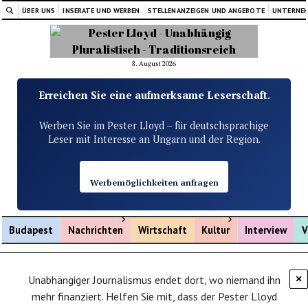
ÜBER UNS
INSERATE UND WERBEN
STELLENANZEIGEN UND ANGEBOTE
UNTERNE
8. August 2026
Erreichen Sie eine aufmerksame Leserschaft.
Werben Sie im Pester Lloyd – für deutschsprachige
Leser mit Interesse an Ungarn und der Region.
Werbemöglichkeiten anfragen
Menü öffnen
Menü öffnen
Budapest
Nachrichten
Wirtschaft
Kultur
Interview
V
Unabhängiger Journalismus endet dort, wo niemand ihn
×
mehr finanziert. Helfen Sie mit, dass der Pester Lloyd