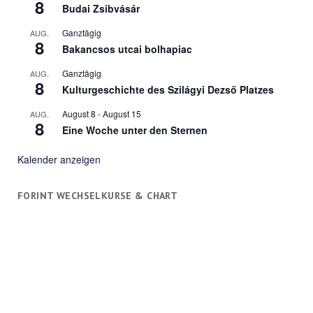
8
Budai Zsibvásár
Ganztägig
AUG.
8
Bakancsos utcai bolhapiac
Ganztägig
AUG.
8
Kulturgeschichte des Szilágyi Dezső Platzes
August 8
-
August 15
AUG.
8
Eine Woche unter den Sternen
Kalender anzeigen
FORINT WECHSELKURSE & CHART