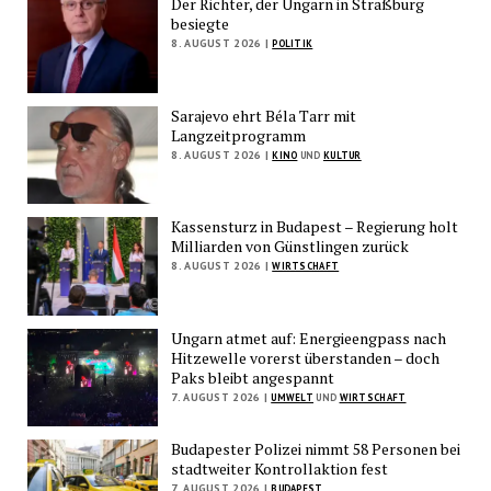
Der Richter, der Ungarn in Straßburg
besiegte
8. AUGUST 2026 |
POLITIK
Sarajevo ehrt Béla Tarr mit
Langzeitprogramm
8. AUGUST 2026 |
KINO
UND
KULTUR
Kassensturz in Budapest – Regierung holt
Milliarden von Günstlingen zurück
8. AUGUST 2026 |
WIRTSCHAFT
Ungarn atmet auf: Energieengpass nach
Hitzewelle vorerst überstanden – doch
Paks bleibt angespannt
7. AUGUST 2026 |
UMWELT
UND
WIRTSCHAFT
Budapester Polizei nimmt 58 Personen bei
stadtweiter Kontrollaktion fest
7. AUGUST 2026 |
BUDAPEST