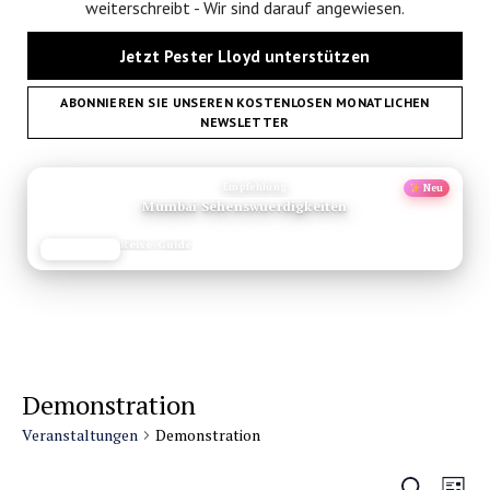
weiterschreibt - Wir sind darauf angewiesen.
Jetzt Pester Lloyd unterstützen
ABONNIEREN SIE UNSEREN KOSTENLOSEN MONATLICHEN
NEWSLETTER
ANZEIGE
Empfehlung
Neu
Mumbai Sehenswuerdigkeiten
Reise-Guide
JETZT LESEN
REISEFROH.DE
Demonstration
Veranstaltungen
Demonstration
Veransta
Vera
Suche