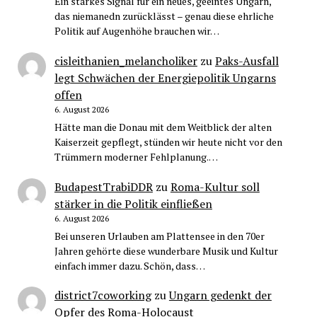
Ein starkes Signal für ein neues, geeintes Ungarn,
das niemanedn zurücklässt – genau diese ehrliche
Politik auf Augenhöhe brauchen wir…
cisleithanien_melancholiker
zu
Paks-Ausfall
legt Schwächen der Energiepolitik Ungarns
offen
6. August 2026
Hätte man die Donau mit dem Weitblick der alten
Kaiserzeit gepflegt, stünden wir heute nicht vor den
Trümmern moderner Fehlplanung.…
BudapestTrabiDDR
zu
Roma-Kultur soll
stärker in die Politik einfließen
6. August 2026
Bei unseren Urlauben am Plattensee in den 70er
Jahren gehörte diese wunderbare Musik und Kultur
einfach immer dazu. Schön, dass…
district7coworking
zu
Ungarn gedenkt der
Opfer des Roma-Holocaust