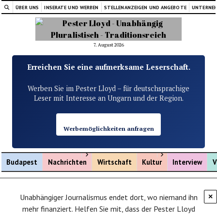
ÜBER UNS
INSERATE UND WERBEN
STELLENANZEIGEN UND ANGEBOTE
UNTERNE
7. August 2026
Erreichen Sie eine aufmerksame Leserschaft.
Werben Sie im Pester Lloyd – für deutschsprachige
Leser mit Interesse an Ungarn und der Region.
Werbemöglichkeiten anfragen
Menü öffnen
Menü öffnen
Budapest
Nachrichten
Wirtschaft
Kultur
Interview
V
Unabhängiger Journalismus endet dort, wo niemand ihn
×
mehr finanziert. Helfen Sie mit, dass der Pester Lloyd