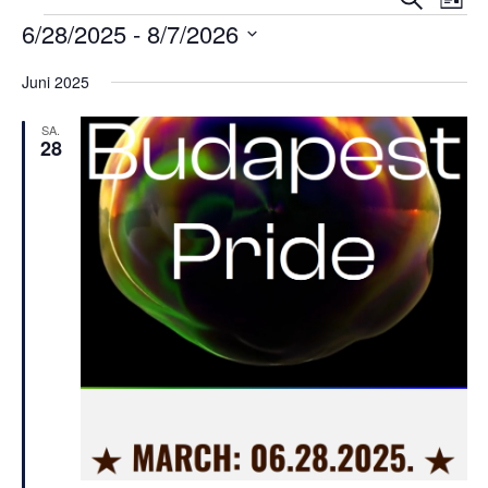
Liste
Suche
Ansi
Veranstaltungen
6/28/2025
 - 
8/7/2026
und
Navi
Datum
Ansichte
Juni 2025
wählen.
Navigati
SA.
28