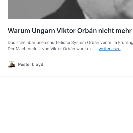
Warum Ungarn Viktor Orbán nicht mehr 
Das scheinbar unerschütterliche System Orbán verlor im Frühlin
Warum
Der Machtverlust von Viktor Orbán war kein …
weiterlesen
Ungarn
Viktor
Pester Lloyd
Orbán
nicht
mehr
vertraute