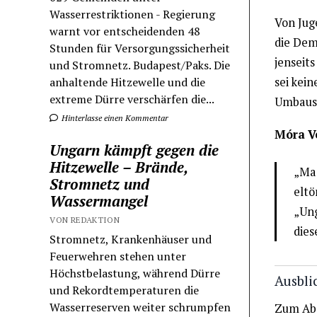
Wasserrestriktionen - Regierung
Von Jug
warnt vor entscheidenden 48
die Dem
Stunden für Versorgungssicherheit
jenseits
und Stromnetz. Budapest/Paks. Die
sei kei
anhaltende Hitzewelle und die
extreme Dürre verschärfen die...
Umbaus,
Hinterlasse einen Kommentar
Móra V
Ungarn kämpft gegen die
Hitzewelle – Brände,
„Mag
Stromnetz und
eltö
Wassermangel
„Ung
VON REDAKTION
dies
Stromnetz, Krankenhäuser und
Feuerwehren stehen unter
Höchstbelastung, während Dürre
Ausbli
und Rekordtemperaturen die
Wasserreserven weiter schrumpfen
Zum Abs