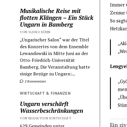
Immer w
Musikalische Reise mit
Zensur 
flotten Klängen – Ein Stück
So sagt
Ungarn in Bamberg
Hetzka
VON ILDIKO KÜHN
„Ungarischer Salon“ war der Titel
„Aki
des Konzertes von dem Ensemble
„Wer
Lewandowski in Mitte Juni an der
Otto-Friedrich-Universität
Lengye
Bamberg. Die Veranstaltung hatte
einige Bezüge zu Ungarn:...
„Győ
2 Kommentare
menj
WIRTSCHAFT & FINANZEN
„Übe
Ungarn verschärft
Sti
Wasserbeschränkungen
VON REDAKTION WIRTSCHAFT
Ein ziv
629 Gemeinden unter