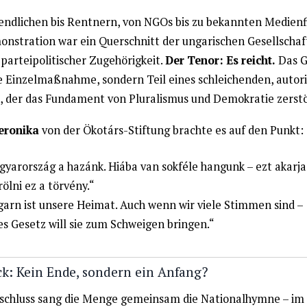
endlichen bis Rentnern, von NGOs bis zu bekannten Medienf
onstration war ein Querschnitt der ungarischen Gesellschaf
 parteipolitischer Zugehörigkeit.
Der Tenor: Es reicht.
Das G
ne Einzelmaßnahme, sondern Teil eines schleichenden, autor
 der das Fundament von Pluralismus und Demokratie zerstö
eronika
von der Ökotárs-Stiftung brachte es auf den Punkt:
yarország a hazánk. Hiába van sokféle hangunk – ezt akarja
rölni ez a törvény.“
arn ist unsere Heimat. Auch wenn wir viele Stimmen sind –
es Gesetz will sie zum Schweigen bringen.“
ck: Kein Ende, sondern ein Anfang?
chluss sang die Menge gemeinsam die Nationalhymne – im