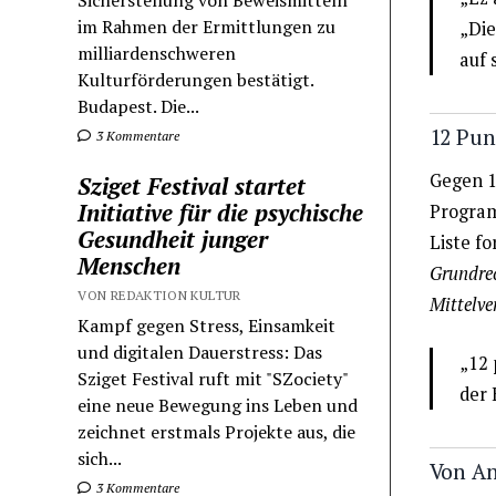
Sicherstellung von Beweismitteln
im Rahmen der Ermittlungen zu
„Die
milliardenschweren
auf 
Kulturförderungen bestätigt.
Budapest. Die...
12 Pun
3 Kommentare
Gegen 1
Sziget Festival startet
Initiative für die psychische
Program
Gesundheit junger
Liste f
Menschen
Grundrec
VON REDAKTION KULTUR
Mittelve
Kampf gegen Stress, Einsamkeit
und digitalen Dauerstress: Das
„12 
Sziget Festival ruft mit "SZociety"
der 
eine neue Bewegung ins Leben und
zeichnet erstmals Projekte aus, die
sich...
Von An
3 Kommentare