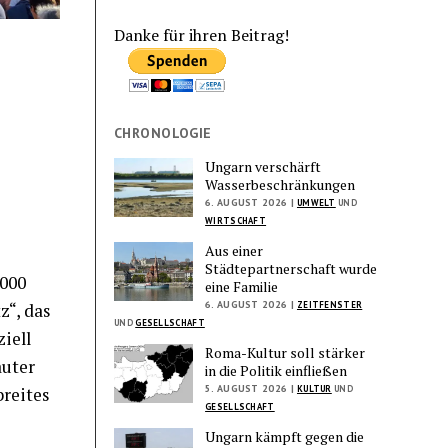
Danke für ihren Beitrag!
CHRONOLOGIE
Ungarn verschärft
Wasserbeschränkungen
6. AUGUST 2026 |
UMWELT
UND
WIRTSCHAFT
Aus einer
Städtepartnerschaft wurde
.000
eine Familie
6. AUGUST 2026 |
ZEITFENSTER
“, das
UND
GESELLSCHAFT
ziell
Roma-Kultur soll stärker
auter
in die Politik einfließen
5. AUGUST 2026 |
KULTUR
UND
breites
GESELLSCHAFT
Ungarn kämpft gegen die