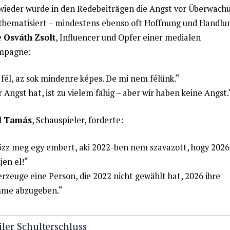
ieder wurde in den Redebeiträgen die Angst vor Überwach
thematisiert – mindestens ebenso oft Hoffnung und Handlun
e
Osváth Zsolt
, Influencer und Opfer einer medialen
mpagne:
 fél, az sok mindenre képes. De mi nem félünk.“
 Angst hat, ist zu vielem fähig – aber wir haben keine Angst.
l Tamás
, Schauspieler, forderte:
zz meg egy embert, aki 2022-ben nem szavazott, hogy 202
en el!“
rzeuge eine Person, die 2022 nicht gewählt hat, 2026 ihre
mme abzugeben.“
iler Schulterschluss