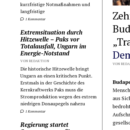
kurzfristige Notmaßnahmen und
langfristige
Zeh
1 Kommentar
Bud
Extremsituation durch
„Tr
Hitzewelle – Paks vor
Totalausfall, Ungarn im
Dem
Energie-Notstand
VON REDAKTION
VON REDA
Die historische Hitzewelle bringt
Ungarn an einen kritischen Punkt.
Budape
Erstmals in der Geschichte des
Kernkraftwerks Paks muss die
Mensche
Stromproduktion wegen des extrem
aus Sic
niedrigen Donaupegels nahezu
bedroh
1 Kommentar
Aufschr
gesells
Regierung startet