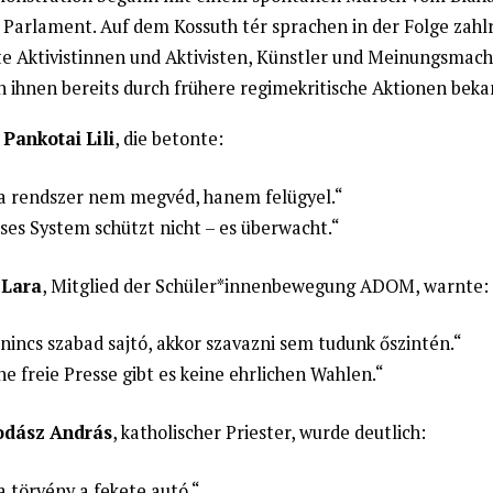
 Parlament. Auf dem Kossuth tér sprachen in der Folge zahl
e Aktivistinnen und Aktivisten, Künstler und Meinungsmach
n ihnen bereits durch frühere regimekritische Aktionen beka
a
Pankotai Lili
, die betonte:
a rendszer nem megvéd, hanem felügyel.“
ses System schützt nicht – es überwacht.“
 Lara
, Mitglied der Schüler*innenbewegung ADOM, warnte:
nincs szabad sajtó, akkor szavazni sem tudunk őszintén.“
e freie Presse gibt es keine ehrlichen Wahlen.“
dász András
, katholischer Priester, wurde deutlich:
a törvény a fekete autó.“