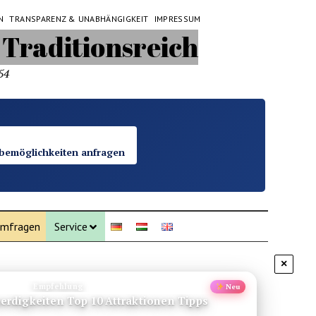
N
TRANSPARENZ & UNABHÄNGIGKEIT
IMPRESSUM
54
bemöglichkeiten anfragen
mfragen
Service
×
Empfehlung
Neu
Daenemark Blavand