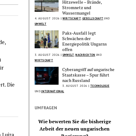
Hitzewelle – Brände,
Stromnetz und
Wassermangel
4. AUGUST 2026 |
WIRTSCHAFT
,
GESELLSCHAFT
UND
UMWELT
Paks-Ausfall legt
Schwächen der
de,
Energiepolitik Ungarns
offen
3. AUGUST 2026 |
UMWELT
,
NACHRICHTEN
UND
m
WIRTSCHAFT
ür
Cyberangriff auf ungarische
Staatskasse – Spur führt
nach Russland
rt. Die
3. AUGUST 2026 |
TECHNOLOGIE
UND
INTERNATIONAL
UMFRAGEN
Wie bewerten Sie die bisherige
Arbeit der neuen ungarischen
 Lujza
Regierung?