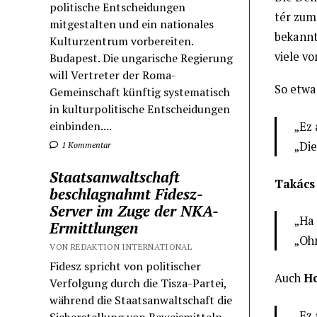
politische Entscheidungen
tér zum
mitgestalten und ein nationales
bekannt
Kulturzentrum vorbereiten.
viele vo
Budapest. Die ungarische Regierung
will Vertreter der Roma-
So etw
Gemeinschaft künftig systematisch
in kulturpolitische Entscheidungen
einbinden....
„Ez 
„Die
1 Kommentar
Staatsanwaltschaft
Takács
beschlagnahmt Fidesz-
Server im Zuge der NKA-
„Ha 
Ermittlungen
„Ohn
VON REDAKTION INTERNATIONAL
Fidesz spricht von politischer
Auch
Ho
Verfolgung durch die Tisza-Partei,
während die Staatsanwaltschaft die
„Ez 