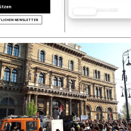
tützen
Reisetipp
JETZT LESEN
REISEFROH.DE
TLICHEN NEWSLETTER