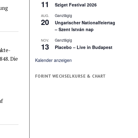
11
Sziget Festival 2026
lung
Ganztägig
AUG.
20
Ungarischer Nationalfeiertag
– Szent István nap
Ganztägig
NOV.
13
Placebo – Live in Budapest
nkte-
848. Die
Kalender anzeigen
FORINT WECHSELKURSE & CHART
.
uf