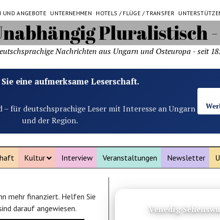
N UND ANGEBOTE
UNTERNEHMEN
HOTELS / FLÜGE / TRANSFER
UNTERSTÜTZE
eutschsprachige Nachrichten aus Ungarn und Osteuropa - seit 18
 Sie eine aufmerksame Leserschaft.
Wer
d – für deutschsprachige Leser mit Interesse an Ungarn
und der Region.
haft
Kultur
Interview
Veranstaltungen
Newsletter
U
n mehr finanziert. Helfen Sie
ANZEIGE
 sind darauf angewiesen.