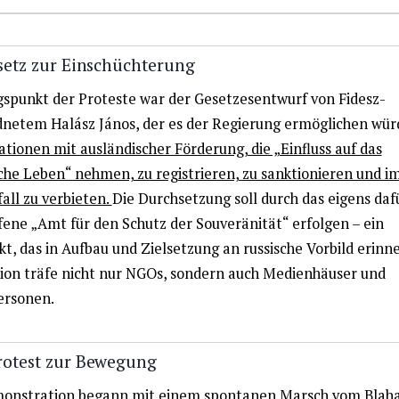
setz zur Einschüchterung
spunkt der Proteste war der Gesetzesentwurf von Fidesz-
netem Halász János, der es der Regierung ermöglichen wür
tionen mit ausländischer Förderung, die „Einfluss auf das
iche Leben“ nehmen, zu registrieren, zu sanktionieren und i
all zu verbieten.
Die Durchsetzung soll durch das eigens daf
fene „Amt für den Schutz der Souveränität“ erfolgen – ein
t, das in Aufbau und Zielsetzung an russische Vorbild erinne
ion träfe nicht nur NGOs, sondern auch Medienhäuser und
ersonen.
otest zur Bewegung
onstration begann mit einem spontanen Marsch vom Blaha