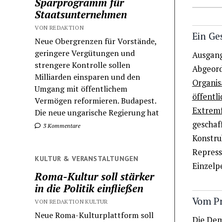
Sparprogramm für
Staatsunternehmen
VON REDAKTION
Ein Ge
Neue Obergrenzen für Vorstände,
geringere Vergütungen und
Ausgang
strengere Kontrolle sollen
Abgeord
Milliarden einsparen und den
Organisa
Umgang mit öffentlichem
öffentl
Vermögen reformieren. Budapest.
Extremf
Die neue ungarische Regierung hat
geschaf
3 Kommentare
Konstruk
Repress
KULTUR & VERANSTALTUNGEN
Einzelp
Roma-Kultur soll stärker
in die Politik einfließen
Vom Pr
VON REDAKTION KULTUR
Neue Roma-Kulturplattform soll
Die Dem