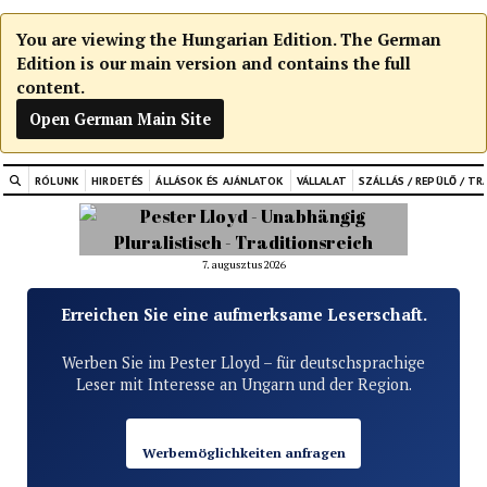
You are viewing the Hungarian Edition. The German
Edition is our main version and contains the full
content.
Open German Main Site
RÓLUNK
HIRDETÉS
ÁLLÁSOK ÉS AJÁNLATOK
VÁLLALAT
SZÁLLÁS / REPÜLŐ / TR
7. augusztus 2026
Erreichen Sie eine aufmerksame Leserschaft.
Werben Sie im Pester Lloyd – für deutschsprachige
Leser mit Interesse an Ungarn und der Region.
Werbemöglichkeiten anfragen