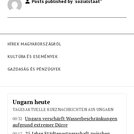
Posts published by “sozialstaat”
HÍREK MAGYARORSZÁGRÓL
KULTÚRA ÉS ESEMÉNYEK
GAZDASÁG ÉS PÉNZÜGYEK
Ungarn heute
TAGESAKTUELLE KURZNACHRICHTEN AUS UNGARN
Ungarn verschärft Wasserbeschränkungen
00:32
aufgrund extremer Dürre
25 Jahre Städtepartnerschaft zwischen
00:17