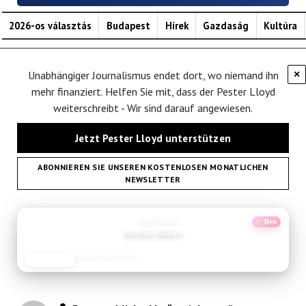
2026-os választás
Budapest
Hírek
Gazdaság
Kultúra
Unabhängiger Journalismus endet dort, wo niemand ihn
×
mehr finanziert. Helfen Sie mit, dass der Pester Lloyd
weiterschreibt - Wir sind darauf angewiesen.
Jetzt Pester Lloyd unterstützen
ABONNIEREN SIE UNSEREN KOSTENLOSEN MONATLICHEN
NEWSLETTER
ANZEIGE
Empfehlung
Neu
Valencia Sehenswuerdigkeiten
Reise-Guide
JETZT LESEN
REISEFROH.DE