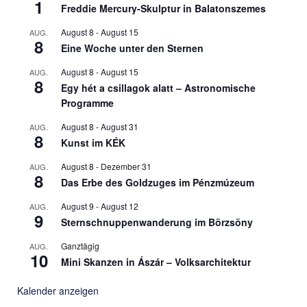
1
Freddie Mercury-Skulptur in Balatonszemes
August 8
-
August 15
AUG.
8
Eine Woche unter den Sternen
August 8
-
August 15
AUG.
8
Egy hét a csillagok alatt – Astronomische
Programme
August 8
-
August 31
AUG.
8
Kunst im KÉK
August 8
-
Dezember 31
AUG.
8
Das Erbe des Goldzuges im Pénzmúzeum
August 9
-
August 12
AUG.
9
Sternschnuppenwanderung im Börzsöny
Ganztägig
AUG.
10
Mini Skanzen in Ászár – Volksarchitektur
Kalender anzeigen