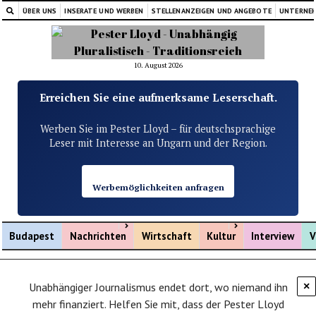
ÜBER UNS
INSERATE UND WERBEN
STELLENANZEIGEN UND ANGEBOTE
UNTERNE
10. August 2026
Erreichen Sie eine aufmerksame Leserschaft.
Werben Sie im Pester Lloyd – für deutschsprachige
Leser mit Interesse an Ungarn und der Region.
Werbemöglichkeiten anfragen
Menü öffnen
Menü öffnen
Budapest
Nachrichten
Wirtschaft
Kultur
Interview
V
Unabhängiger Journalismus endet dort, wo niemand ihn
×
mehr finanziert. Helfen Sie mit, dass der Pester Lloyd