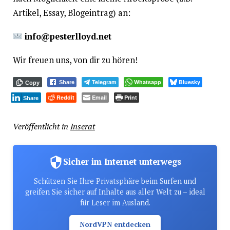
Artikel, Essay, Blogeintrag) an:
info@pesterlloyd.net
Wir freuen uns, von dir zu hören!
Telegram
Whatsapp
Bluesky
Share
Copy
Reddit
Email
Print
Share
Veröffentlicht in
Inserat
Sicher im Internet unterwegs
Schützen Sie Ihre Privatsphäre beim Surfen und
greifen Sie sicher auf Inhalte aus aller Welt zu – ideal
für Leser im Ausland.
NordVPN entdecken