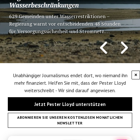
Wasserbeschränkungen
eine Familie
629 Gemeinden unter Wasserrestriktionen –
Seit 25 Jahren verbindet die fränkische
Regierung warnt vor entscheidenden 48 Stunden
Marktgemeinde Eggolsheim und das ungarische
für Versorgungssicherheit und Stromnetz.
Jászszentlászló weit mehr als ein offizieller
Budapest/Paks. Die anhaltende Hitzewelle und die
Partnerschaftsvertrag. Aus Begegnungen
extreme Dürre verschärfen die…
entstanden Freundschaften, Vereinskontakte und
sogar…
Unabhängiger Journalismus endet dort, wo niemand ihn
×
mehr finanziert. Helfen Sie mit, dass der Pester Lloyd
weiterschreibt - Wir sind darauf angewiesen.
Jetzt Pester Lloyd unterstützen
ABONNIEREN SIE UNSEREN KOSTENLOSEN MONATLICHEN
NEWSLETTER