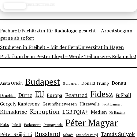
Ausrüstungs-Test
JETZT LESEN
REISEFROH.DE
Facharzt/Fachärztin für Radiologie gesucht – Arbeitsbeginn
gerne ab sofort
Studieren in Freiheit – Mit der FernUniversität in Hagen
Praktikum beim Pester Lloyd – Werde Teil unseres Relaunchs!
Budapest
Donau
Anita Orbán
Donald Trump
Bulgarien
Fidesz
EU
Dürre
Featured
Europa
Fußball
Druzhba
Gergely Karácsony
Gesundheitswesen
Hitzewelle
Judit Lannert
Korruption
Klimakrise
LGBTQIA+
Medien
Mi Hazánk
Péter Magyar
Paks
Parlament
Propaganda
Paks II
Russland
Tamás Sulyok
Péter Szijjártó
Schach
Szabolcs Panyi