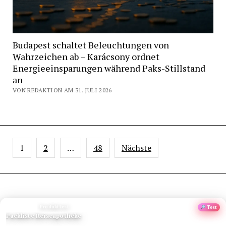
Budapest schaltet Beleuchtungen von
Wahrzeichen ab – Karácsony ordnet
Energieeinsparungen während Paks-Stillstand
an
VON REDAKTION AM 31. JULI 2026
Seitennummerierung
1
2
…
48
Nächste
der
Beiträge
ANZEIGE
Produkttest
Test
Packliste Reiseapotheke