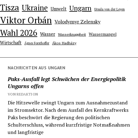
Tisza
Ukraine
Ungarn
Umwelt
Ursula von der Leyen
Viktor Orbán
Volodymyr Zelensky
Wahl 2026
Wasser
Wassermangel
Wasserknappheit
Wirtschaft
Ákos Hadházy
Ágnes Forsthoffer
NACHRICHTEN AUS UNGARN
Paks-Ausfall legt Schwächen der Energiepolitik
Ungarns offen
VON REDAKTION
Die Hitzewelle zwingt Ungarn zum Ausnahmezustand
im Stromsektor. Nach dem Ausfall des Kernkraftwerks
Paks beschwört die Regierung den politischen
Schulterschluss, während kurzfristige Notmaßnahmen
und langfristige