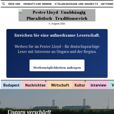
ÜBER UNS
INSERATE UND WERBEN
STELLENANZEIGEN UND ANGEBOTE
UNTERNE
6. August 2026
Erreichen Sie eine aufmerksame Leserschaft.
Werben Sie im Pester Lloyd – für deutschsprachige
Leser mit Interesse an Ungarn und der Region.
Werbemöglichkeiten anfragen
Menü öffnen
Menü öffnen
Budapest
Nachrichten
Wirtschaft
Kultur
Interview
V
Ungarn verschärft
Aus einer Städtepartnerschaft wurde