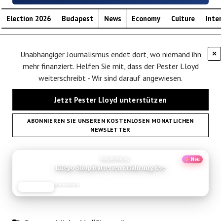
Election 2026
Budapest
News
Economy
Culture
Inte
Unabhängiger Journalismus endet dort, wo niemand ihn
×
mehr finanziert. Helfen Sie mit, dass der Pester Lloyd
weiterschreibt - Wir sind darauf angewiesen.
Jetzt Pester Lloyd unterstützen
ABONNIEREN SIE UNSEREN KOSTENLOSEN MONATLICHEN
NEWSLETTER
ANZEIGE
Empfehlung
Neu
Mumbai Sehenswuerdigkeiten
Reise-Guide
JETZT LESEN
REISEFROH.DE