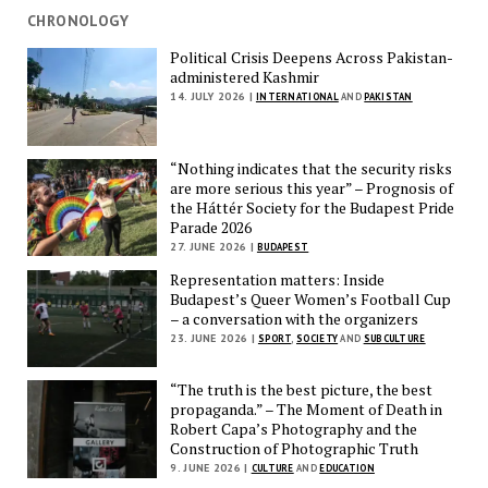
CHRONOLOGY
Political Crisis Deepens Across Pakistan-
administered Kashmir
14. JULY 2026 |
INTERNATIONAL
AND
PAKISTAN
“Nothing indicates that the security risks
are more serious this year” – Prognosis of
the Háttér Society for the Budapest Pride
Parade 2026
27. JUNE 2026 |
BUDAPEST
Representation matters: Inside
Budapest’s Queer Women’s Football Cup
– a conversation with the organizers
23. JUNE 2026 |
SPORT
,
SOCIETY
AND
SUBCULTURE
“The truth is the best picture, the best
propaganda.” – The Moment of Death in
Robert Capa’s Photography and the
Construction of Photographic Truth
9. JUNE 2026 |
CULTURE
AND
EDUCATION