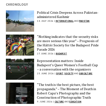
CHRONOLOGY
Political Crisis Deepens Across Pakistan-
administered Kashmir
14. JULY 2026 |
INTERNATIONAL
AND
PAKISTAN
“Nothing indicates that the security risks
are more serious this year” – Prognosis of
the Háttér Society for the Budapest Pride
Parade 2026
27. JUNE 2026 |
BUDAPEST
Representation matters: Inside
Budapest’s Queer Women’s Football Cup
– a conversation with the organizers
23. JUNE 2026 |
SPORT
,
SOCIETY
AND
SUBCULTURE
“The truth is the best picture, the best
propaganda.” – The Moment of Death in
Robert Capa’s Photography and the
Construction of Photographic Truth
9. JUNE 2026 |
CULTURE
AND
EDUCATION