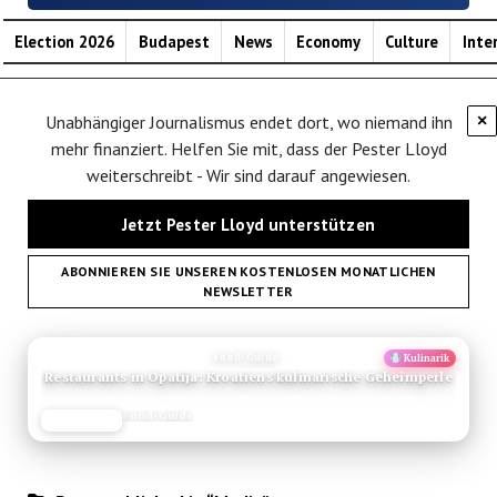
Election 2026
Budapest
News
Economy
Culture
Inte
Unabhängiger Journalismus endet dort, wo niemand ihn
×
mehr finanziert. Helfen Sie mit, dass der Pester Lloyd
weiterschreibt - Wir sind darauf angewiesen.
Jetzt Pester Lloyd unterstützen
ABONNIEREN SIE UNSEREN KOSTENLOSEN MONATLICHEN
NEWSLETTER
ANZEIGE
Food-Guide
Kulinarik
Restaurants in Opatija: Kroatiens kulinarische Geheimperle
Food-Guide
JETZT LESEN
REISEFROH.DE