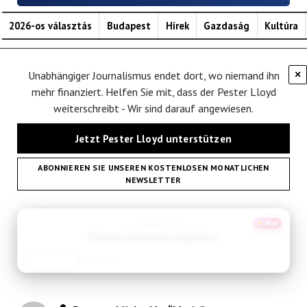
2026-os választás
Budapest
Hírek
Gazdaság
Kultúra
Unabhängiger Journalismus endet dort, wo niemand ihn
×
mehr finanziert. Helfen Sie mit, dass der Pester Lloyd
weiterschreibt - Wir sind darauf angewiesen.
Jetzt Pester Lloyd unterstützen
ABONNIEREN SIE UNSEREN KOSTENLOSEN MONATLICHEN
NEWSLETTER
ANZEIGE
Empfehlung
Neu
Mui Ne Vietnam
Reisetipp
JETZT LESEN
REISEFROH.DE