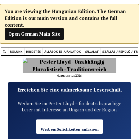
You are viewing the Hungarian Edition. The German
Edition is our main version and contains the full
content.
Open German Main Site
RÓLUNK
HIRDETÉS
ÁLLÁSOK ÉS AJÁNLATOK
VÁLLALAT
SZÁLLÁS / REPÜLŐ / TR
6. augusztus 2026
Erreichen Sie eine aufmerksame Leserschaft.
Werben Sie im Pester Lloyd – für deutschsprachige
Leser mit Interesse an Ungarn und der Region.
Werbemöglichkeiten anfragen