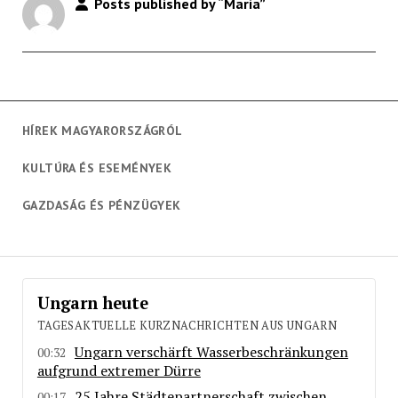
Posts published by “Maria”
HÍREK MAGYARORSZÁGRÓL
KULTÚRA ÉS ESEMÉNYEK
GAZDASÁG ÉS PÉNZÜGYEK
Ungarn heute
TAGESAKTUELLE KURZNACHRICHTEN AUS UNGARN
Ungarn verschärft Wasserbeschränkungen
00:32
aufgrund extremer Dürre
25 Jahre Städtepartnerschaft zwischen
00:17