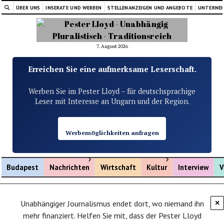
ÜBER UNS
INSERATE UND WERBEN
STELLENANZEIGEN UND ANGEBOTE
UNTERNE
7. August 2026
Erreichen Sie eine aufmerksame Leserschaft.
Werben Sie im Pester Lloyd – für deutschsprachige
Leser mit Interesse an Ungarn und der Region.
Werbemöglichkeiten anfragen
Menü öffnen
Menü öffnen
Budapest
Nachrichten
Wirtschaft
Kultur
Interview
V
Unabhängiger Journalismus endet dort, wo niemand ihn
×
mehr finanziert. Helfen Sie mit, dass der Pester Lloyd