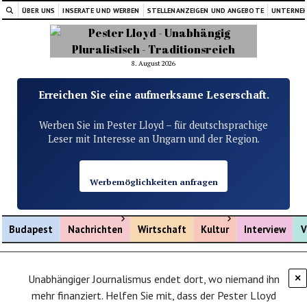
ÜBER UNS
INSERATE UND WERBEN
STELLENANZEIGEN UND ANGEBOTE
UNTERNE
8. August 2026
Erreichen Sie eine aufmerksame Leserschaft.
Werben Sie im Pester Lloyd – für deutschsprachige
Leser mit Interesse an Ungarn und der Region.
Werbemöglichkeiten anfragen
Menü öffnen
Menü öffnen
Budapest
Nachrichten
Wirtschaft
Kultur
Interview
V
Unabhängiger Journalismus endet dort, wo niemand ihn
×
mehr finanziert. Helfen Sie mit, dass der Pester Lloyd