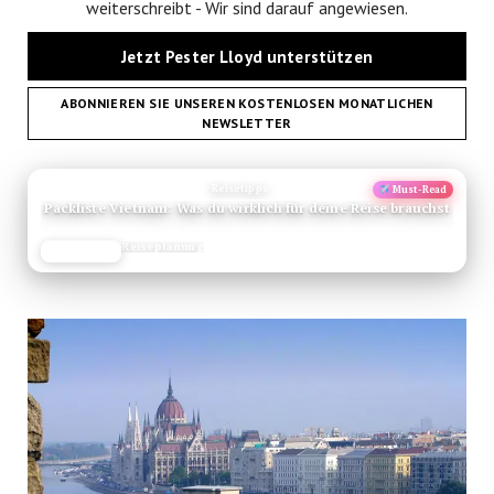
weiterschreibt - Wir sind darauf angewiesen.
Jetzt Pester Lloyd unterstützen
ABONNIEREN SIE UNSEREN KOSTENLOSEN MONATLICHEN
NEWSLETTER
ANZEIGE
Reisetipps
Must-Read
Packliste Vietnam: Was du wirklich für deine Reise brauchst
Reiseplanung
JETZT LESEN
REISEFROH.DE