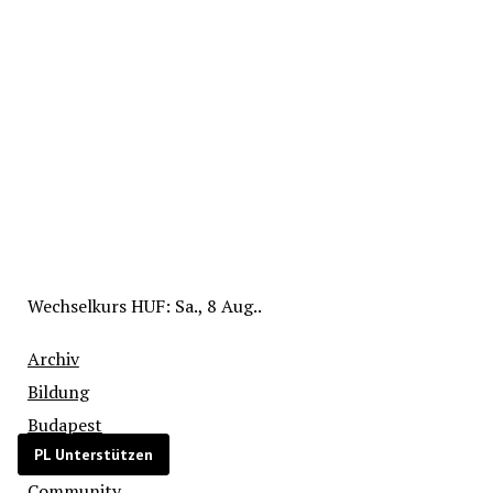
Wechselkurs
HUF
: Sa., 8 Aug..
Archiv
Bildung
Budapest
PL Unterstützen
Bulgarien
Community