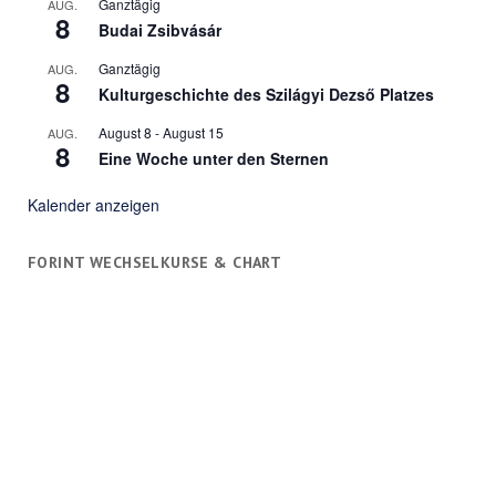
Ganztägig
AUG.
8
Budai Zsibvásár
Ganztägig
AUG.
8
Kulturgeschichte des Szilágyi Dezső Platzes
August 8
-
August 15
AUG.
8
Eine Woche unter den Sternen
Kalender anzeigen
FORINT WECHSELKURSE & CHART