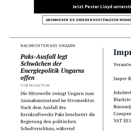
Jetzt Pester Lloyd unters
ABONNIEREN SIE UNSEREN KOSTENLOSEN MONA
NACHRICHTEN AUS UNGARN
Imp
Paks-Ausfall legt
Schwächen der
Verantwo
Energiepolitik Ungarns
offen
Jasper R
VON REDAKTION
Inkubiert
Die Hitzewelle zwingt Ungarn zum
Blackri
Ausnahmezustand im Stromsektor.
Ruunaoja
Nach dem Ausfall des
Company
Kernkraftwerks Paks beschwört die
VAT EE
Regierung den politischen
Schulterschluss, während