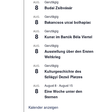
Ganztägig
AUG.
8
Budai Zsibvásár
Ganztägig
AUG.
8
Bakancsos utcai bolhapiac
Ganztägig
AUG.
8
Kunst im Bartók Béla Viertel
Ganztägig
AUG.
8
Ausstellung über den Ersten
Weltkrieg
Ganztägig
AUG.
8
Kulturgeschichte des
Szilágyi Dezső Platzes
August 8
-
August 15
AUG.
8
Eine Woche unter den
Sternen
Kalender anzeigen