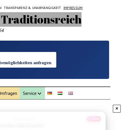
N
TRANSPARENZ & UNABHÄNGIGKEIT
IMPRESSUM
54
bemöglichkeiten anfragen
mfragen
Service
×
Empfehlung
Neu
Lovina Bali Norden