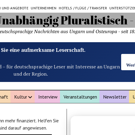
N UND ANGEBOTE
UNTERNEHMEN
HOTELS / FLÜGE / TRANSFER
UNTERSTÜTZE
eutschsprachige Nachrichten aus Ungarn und Osteuropa - seit 18
 Sie eine aufmerksame Leserschaft.
Wer
d – für deutschsprachige Leser mit Interesse an Ungarn
und der Region.
haft
Kultur
Interview
Veranstaltungen
Newsletter
U
n mehr finanziert. Helfen Sie
ANZEIGE
 sind darauf angewiesen.