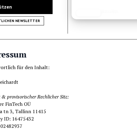
tützen
Reisetipp
JETZT LESEN
REISEFROH.DE
TLICHEN NEWSLETTER
ressum
rtlich für den Inhalt:
eichardt
 & provisorischer Rechlicher Sitz:
ver FinTech OÜ
 tn 3, Tallinn 11415
 ID: 16475432
102482937