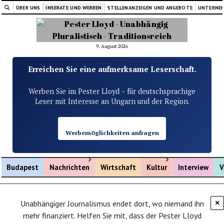
ÜBER UNS
INSERATE UND WERBEN
STELLENANZEIGEN UND ANGEBOTE
UNTERNE
9. August 2026
Erreichen Sie eine aufmerksame Leserschaft.
Werben Sie im Pester Lloyd – für deutschsprachige
Leser mit Interesse an Ungarn und der Region.
Werbemöglichkeiten anfragen
Menü öffnen
Menü öffnen
Budapest
Nachrichten
Wirtschaft
Kultur
Interview
V
Unabhängiger Journalismus endet dort, wo niemand ihn
×
mehr finanziert. Helfen Sie mit, dass der Pester Lloyd