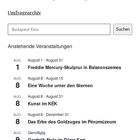
Umfragearchiv
Suchen
Suchen
Anstehende Veranstaltungen
August 1
-
August 31
AUG.
1
Freddie Mercury-Skulptur in Balatonszemes
August 8
-
August 15
AUG.
8
Eine Woche unter den Sternen
August 8
-
August 31
AUG.
8
Kunst im KÉK
August 8
-
December 31
AUG.
8
Das Erbe des Goldzuges im Pénzmúzeum
Ganztägig
AUG.
9
Gardrób Nyár im Dürer Kert