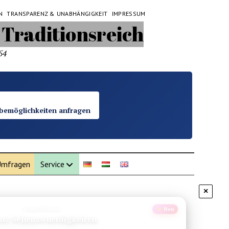
N
TRANSPARENZ & UNABHÄNGIGKEIT
IMPRESSUM
54
bemöglichkeiten anfragen
mfragen
Service
×
Empfehlung
Neu
enz Sehenswuerdigkeiten