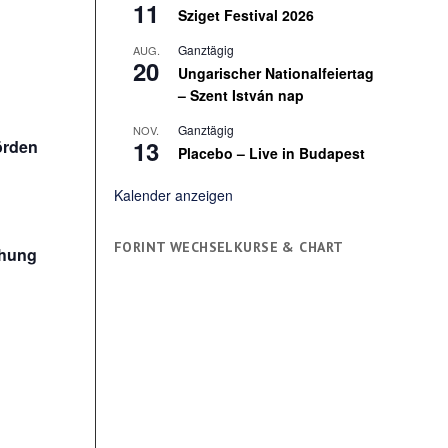
11
Sziget Festival 2026
Ganztägig
AUG.
20
Ungarischer Nationalfeiertag
– Szent István nap
n
Ganztägig
NOV.
13
örden
Placebo – Live in Budapest
Kalender anzeigen
FORINT WECHSELKURSE & CHART
chung