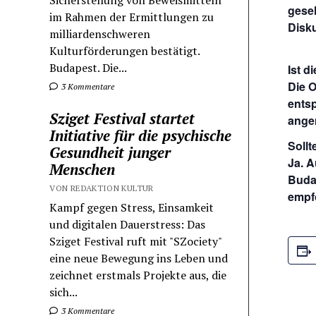
Sicherstellung von Beweismitteln
gesel
im Rahmen der Ermittlungen zu
Disk
milliardenschweren
Kulturförderungen bestätigt.
Budapest. Die...
Ist d
Die 
3 Kommentare
entsp
Sziget Festival startet
ange
Initiative für die psychische
Sollt
Gesundheit junger
Ja. 
Menschen
Budap
VON REDAKTION KULTUR
empf
Kampf gegen Stress, Einsamkeit
und digitalen Dauerstress: Das
Sziget Festival ruft mit "SZociety"
eine neue Bewegung ins Leben und
zeichnet erstmals Projekte aus, die
sich...
3 Kommentare