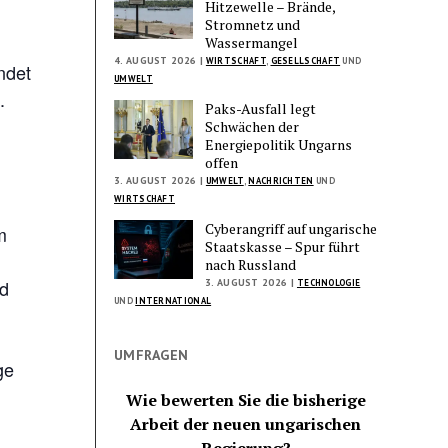
Hitzewelle – Brände,
Stromnetz und
Wassermangel
4. AUGUST 2026 |
WIRTSCHAFT
,
GESELLSCHAFT
UND
ndet
UMWELT
.
Paks-Ausfall legt
Schwächen der
Energiepolitik Ungarns
offen
3. AUGUST 2026 |
UMWELT
,
NACHRICHTEN
UND
WIRTSCHAFT
Cyberangriff auf ungarische
m
Staatskasse – Spur führt
nach Russland
d
3. AUGUST 2026 |
TECHNOLOGIE
UND
INTERNATIONAL
UMFRAGEN
ge
Wie bewerten Sie die bisherige
Arbeit der neuen ungarischen
Regierung?