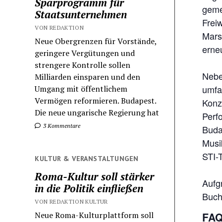
Sparprogramm für
geme
Staatsunternehmen
Freiw
VON REDAKTION
Mars
Neue Obergrenzen für Vorstände,
erne
geringere Vergütungen und
strengere Kontrolle sollen
Neben
Milliarden einsparen und den
umfa
Umgang mit öffentlichem
Vermögen reformieren. Budapest.
Konz
Die neue ungarische Regierung hat
Perf
3 Kommentare
Buda
Musi
STI-
KULTUR & VERANSTALTUNGEN
Roma-Kultur soll stärker
Aufg
in die Politik einfließen
Buch
VON REDAKTION KULTUR
FAQ
Neue Roma-Kulturplattform soll