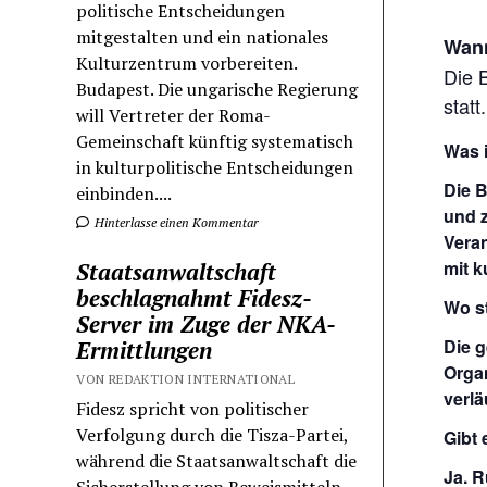
politische Entscheidungen
mitgestalten und ein nationales
Wann
Kulturzentrum vorbereiten.
Die 
Budapest. Die ungarische Regierung
statt.
will Vertreter der Roma-
Gemeinschaft künftig systematisch
Was i
in kulturpolitische Entscheidungen
Die 
einbinden....
und z
Hinterlasse einen Kommentar
Veran
mit k
Staatsanwaltschaft
beschlagnahmt Fidesz-
Wo st
Server im Zuge der NKA-
Die 
Ermittlungen
Organ
VON REDAKTION INTERNATIONAL
verlä
Fidesz spricht von politischer
Verfolgung durch die Tisza-Partei,
Gibt
während die Staatsanwaltschaft die
Ja. R