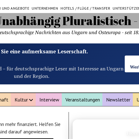
N UND ANGEBOTE
UNTERNEHMEN
HOTELS / FLÜGE / TRANSFER
UNTERSTÜTZE
eutschsprachige Nachrichten aus Ungarn und Osteuropa - seit 18
 Sie eine aufmerksame Leserschaft.
Wer
d – für deutschsprachige Leser mit Interesse an Ungarn
und der Region.
haft
Kultur
Interview
Veranstaltungen
Newsletter
U
n mehr finanziert. Helfen Sie
ANZEIGE
 sind darauf angewiesen.
Flor