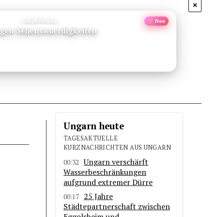
×
Empfehlung
Neu
gen Sehenswuerdigkeiten
Ungarn heute
TAGESAKTUELLE
KURZNACHRICHTEN AUS UNGARN
Ungarn verschärft
00:32
Wasserbeschränkungen
aufgrund extremer Dürre
25 Jahre
00:17
Städtepartnerschaft zwischen
Eggolsheim und