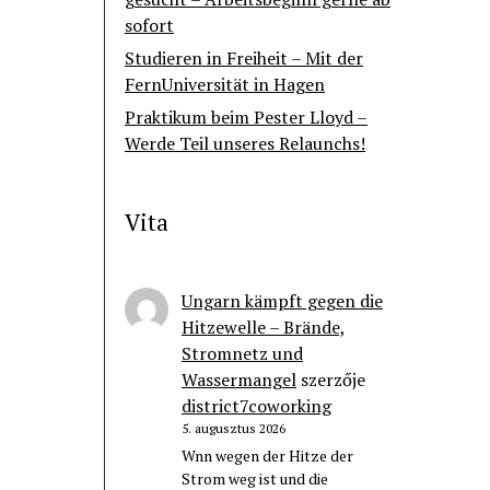
sofort
Studieren in Freiheit – Mit der
FernUniversität in Hagen
Praktikum beim Pester Lloyd –
Werde Teil unseres Relaunchs!
Vita
Ungarn kämpft gegen die
Hitzewelle – Brände,
Stromnetz und
Wassermangel
szerzője
district7coworking
5. augusztus 2026
Wnn wegen der Hitze der
Strom weg ist und die