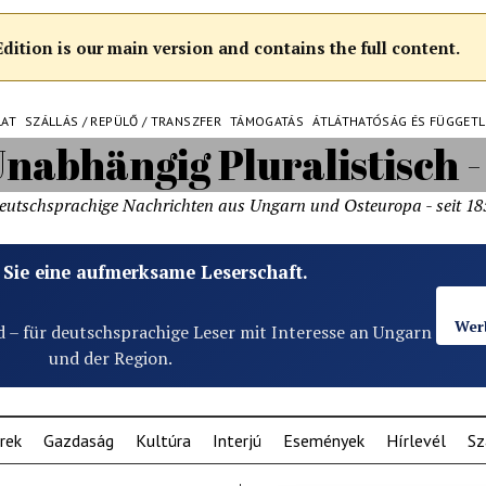
ition is our main version and contains the full content.
LAT
SZÁLLÁS / REPÜLŐ / TRANSZFER
TÁMOGATÁS
ÁTLÁTHATÓSÁG ÉS FÜGGET
eutschsprachige Nachrichten aus Ungarn und Osteuropa - seit 18
 Sie eine aufmerksame Leserschaft.
Wer
d – für deutschsprachige Leser mit Interesse an Ungarn
und der Region.
rek
Gazdaság
Kultúra
Interjú
Események
Hírlevél
Sz