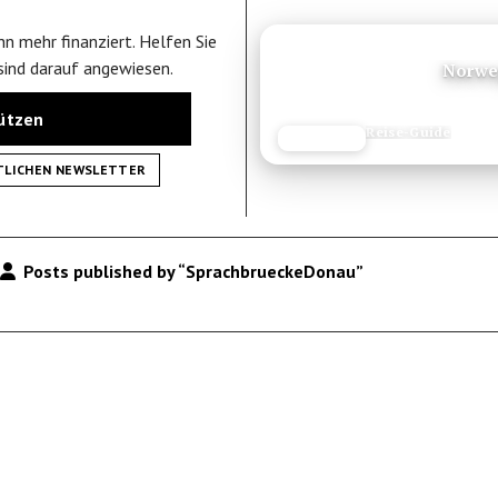
n mehr finanziert. Helfen Sie
ANZEIGE
 sind darauf angewiesen.
Norwe
tützen
Reise-Guide
JETZT LESEN
REISEFROH.DE
TLICHEN NEWSLETTER
Posts published by “SprachbrueckeDonau”