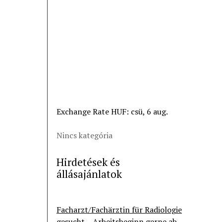
Exchange Rate
HUF
: csü, 6 aug.
Nincs kategória
Hirdetések és
állásajánlatok
Facharzt/Fachärztin für Radiologie
gesucht – Arbeitsbeginn gerne ab