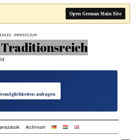
Open German Main Site
LENSÉG
IMPRESSZUM
54
bemöglichkeiten anfragen
avazások
Archívum