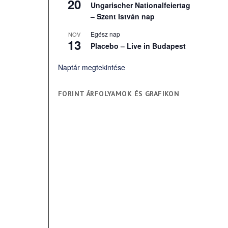
20
Ungarischer Nationalfeiertag
– Szent István nap
Egész nap
NOV
13
Placebo – Live in Budapest
Naptár megtekintése
FORINT ÁRFOLYAMOK ÉS GRAFIKON