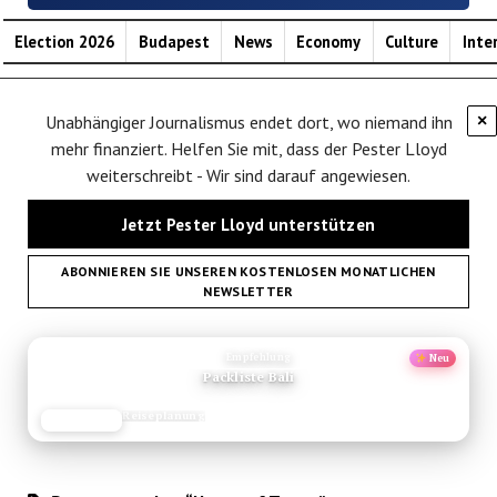
Election 2026
Budapest
News
Economy
Culture
Inte
Unabhängiger Journalismus endet dort, wo niemand ihn
×
mehr finanziert. Helfen Sie mit, dass der Pester Lloyd
weiterschreibt - Wir sind darauf angewiesen.
Jetzt Pester Lloyd unterstützen
ABONNIEREN SIE UNSEREN KOSTENLOSEN MONATLICHEN
NEWSLETTER
ANZEIGE
Empfehlung
Neu
Packliste Bali
Reiseplanung
JETZT LESEN
REISEFROH.DE