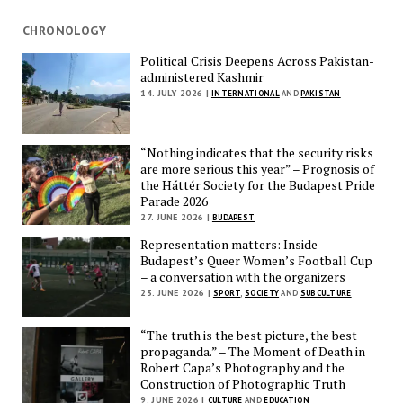
CHRONOLOGY
Political Crisis Deepens Across Pakistan-
administered Kashmir
14. JULY 2026 |
INTERNATIONAL
AND
PAKISTAN
“Nothing indicates that the security risks
are more serious this year” – Prognosis of
the Háttér Society for the Budapest Pride
Parade 2026
27. JUNE 2026 |
BUDAPEST
Representation matters: Inside
Budapest’s Queer Women’s Football Cup
– a conversation with the organizers
23. JUNE 2026 |
SPORT
,
SOCIETY
AND
SUBCULTURE
“The truth is the best picture, the best
propaganda.” – The Moment of Death in
Robert Capa’s Photography and the
Construction of Photographic Truth
9. JUNE 2026 |
CULTURE
AND
EDUCATION