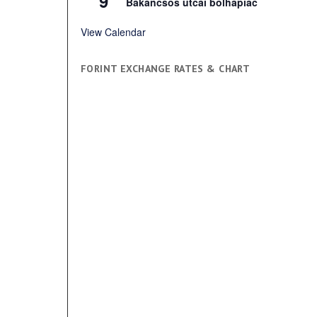
9
Bakancsos utcai bolhapiac
View Calendar
FORINT EXCHANGE RATES & CHART