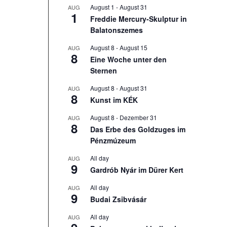
August 1
-
August 31
AUG
1
Freddie Mercury-Skulptur in
Balatonszemes
August 8
-
August 15
AUG
8
Eine Woche unter den
Sternen
August 8
-
August 31
AUG
8
Kunst im KÉK
August 8
-
Dezember 31
AUG
8
Das Erbe des Goldzuges im
Pénzmúzeum
All day
AUG
9
Gardrób Nyár im Dürer Kert
All day
AUG
9
Budai Zsibvásár
All day
AUG