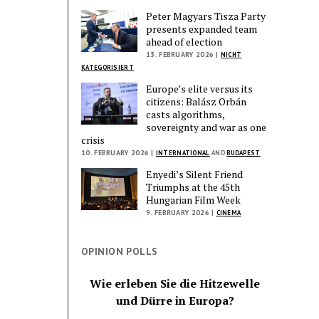
Peter Magyars Tisza Party
presents expanded team
ahead of election
13. FEBRUARY 2026 |
NICHT
KATEGORISIERT
Europe’s elite versus its
citizens: Balász Orbán
casts algorithms,
sovereignty and war as one
crisis
10. FEBRUARY 2026 |
INTERNATIONAL
AND
BUDAPEST
Enyedi’s Silent Friend
Triumphs at the 45th
Hungarian Film Week
9. FEBRUARY 2026 |
CINEMA
OPINION POLLS
Wie erleben Sie die Hitzewelle
und Dürre in Europa?