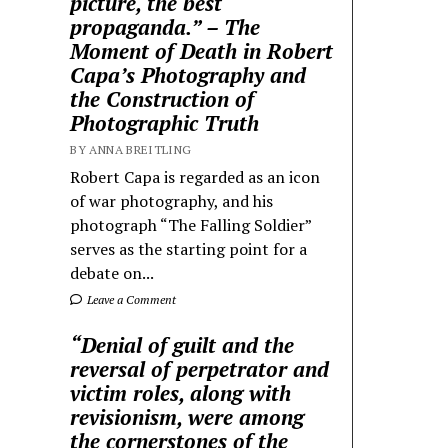
picture, the best
propaganda.” – The
Moment of Death in Robert
Capa’s Photography and
the Construction of
Photographic Truth
BY ANNA BREITLING
Robert Capa is regarded as an icon
of war photography, and his
photograph “The Falling Soldier”
serves as the starting point for a
debate on...
Leave a Comment
“Denial of guilt and the
reversal of perpetrator and
victim roles, along with
revisionism, were among
the cornerstones of the