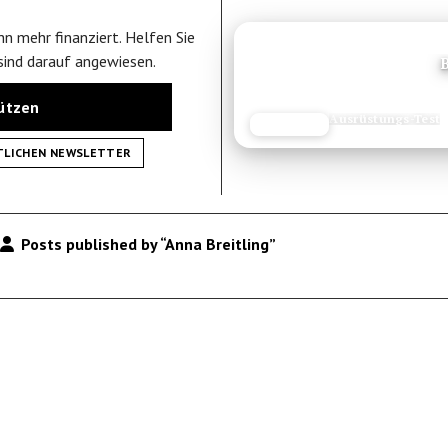
n mehr finanziert. Helfen Sie
ANZEIGE
 sind darauf angewiesen.
tützen
Ausrüstungs-Test
JETZT LESEN
REISEFROH.DE
TLICHEN NEWSLETTER
Posts published by “Anna Breitling”