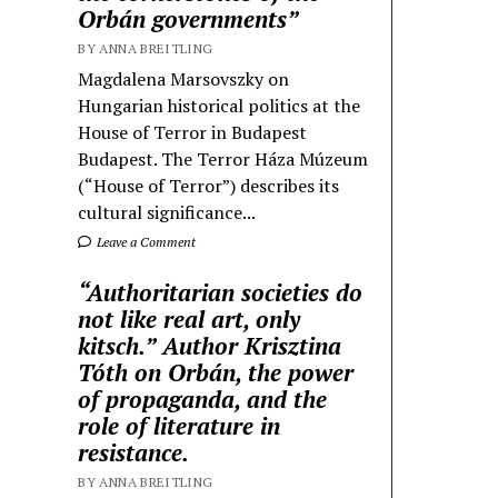
Orbán governments”
BY ANNA BREITLING
Magdalena Marsovszky on
Hungarian historical politics at the
House of Terror in Budapest
Budapest. The Terror Háza Múzeum
(“House of Terror”) describes its
cultural significance...
Leave a Comment
“Authoritarian societies do
not like real art, only
kitsch.” Author Krisztina
Tóth on Orbán, the power
of propaganda, and the
role of literature in
resistance.
BY ANNA BREITLING