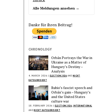
Alle Meldungen ansehen →
Danke für ihren Beitrag!
CHRONOLOGY
Orbán Portrays the War in
Ukraine as a Matter of
Hungary’s Destiny –
Analysis
4. MARCH 2026 |
ELECTION 2026
AND
NICHT
KATEGORISIERT
Rubio’s fascist speech and
Orbán’s gain – Hungary’s
and the United States
culture war
18. FEBRUARY 2026 |
ELECTION 2026
,
INTERNATIONAL
AND
NICHT KATEGORISIERT