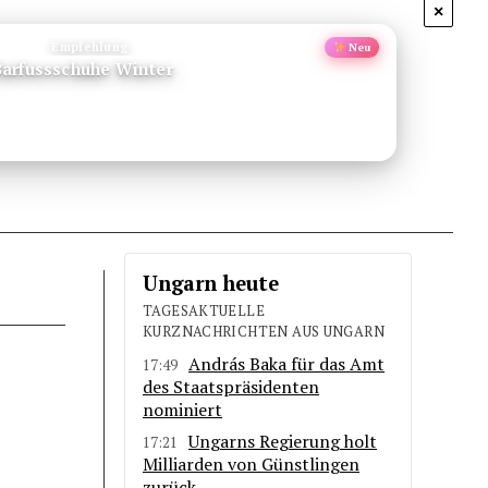
×
Empfehlung
Neu
Barfussschuhe Winter
Ungarn heute
TAGESAKTUELLE
KURZNACHRICHTEN AUS UNGARN
András Baka für das Amt
17:49
des Staatspräsidenten
nominiert
Ungarns Regierung holt
17:21
Milliarden von Günstlingen
zurück