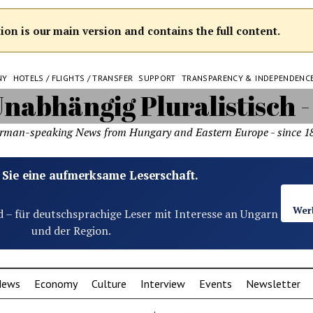
on is our main version and contains the full content.
NY
HOTELS / FLIGHTS / TRANSFER
SUPPORT
TRANSPARENCY & INDEPENDENC
rman-speaking News from Hungary and Eastern Europe - since 1
 Sie eine aufmerksame Leserschaft.
Wer
d – für deutschsprachige Leser mit Interesse an Ungarn
und der Region.
News
Economy
Culture
Interview
Events
Newsletter