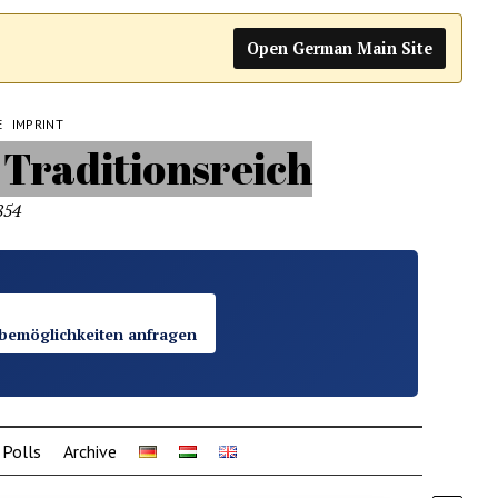
Open German Main Site
E
IMPRINT
854
bemöglichkeiten anfragen
Polls
Archive