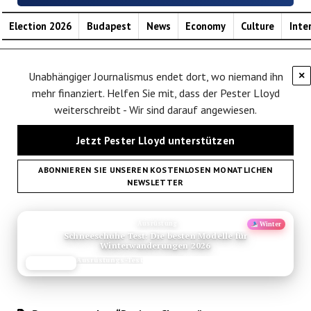
Election 2026
Budapest
News
Economy
Culture
Inte
Unabhängiger Journalismus endet dort, wo niemand ihn
×
mehr finanziert. Helfen Sie mit, dass der Pester Lloyd
weiterschreibt - Wir sind darauf angewiesen.
Jetzt Pester Lloyd unterstützen
ABONNIEREN SIE UNSEREN KOSTENLOSEN MONATLICHEN
NEWSLETTER
ANZEIGE
Empfehlung
Neu
Saigon Sehenswuerdigkeiten Ho Chi Minh City
Reise-Guide
JETZT LESEN
REISEFROH.DE