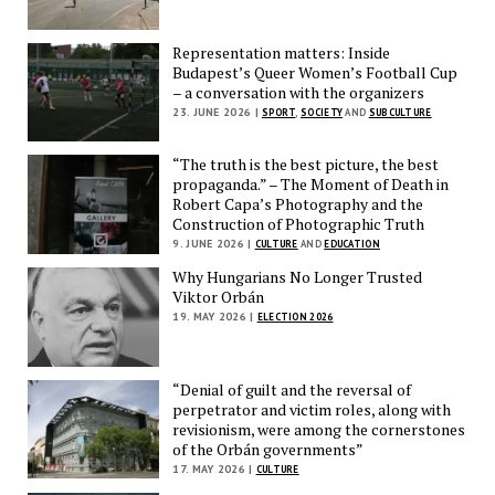
Representation matters: Inside
Budapest’s Queer Women’s Football Cup
– a conversation with the organizers
23. JUNE 2026 |
SPORT
,
SOCIETY
AND
SUBCULTURE
“The truth is the best picture, the best
propaganda.” – The Moment of Death in
Robert Capa’s Photography and the
Construction of Photographic Truth
9. JUNE 2026 |
CULTURE
AND
EDUCATION
Why Hungarians No Longer Trusted
Viktor Orbán
19. MAY 2026 |
ELECTION 2026
“Denial of guilt and the reversal of
perpetrator and victim roles, along with
revisionism, were among the cornerstones
of the Orbán governments”
17. MAY 2026 |
CULTURE