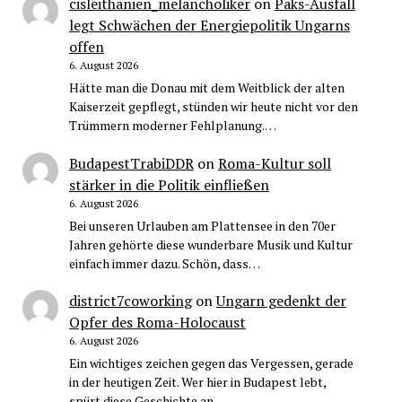
cisleithanien_melancholiker
on
Paks-Ausfall
legt Schwächen der Energiepolitik Ungarns
offen
6. August 2026
Hätte man die Donau mit dem Weitblick der alten
Kaiserzeit gepflegt, stünden wir heute nicht vor den
Trümmern moderner Fehlplanung.…
BudapestTrabiDDR
on
Roma-Kultur soll
stärker in die Politik einfließen
6. August 2026
Bei unseren Urlauben am Plattensee in den 70er
Jahren gehörte diese wunderbare Musik und Kultur
einfach immer dazu. Schön, dass…
district7coworking
on
Ungarn gedenkt der
Opfer des Roma-Holocaust
6. August 2026
Ein wichtiges zeichen gegen das Vergessen, gerade
in der heutigen Zeit. Wer hier in Budapest lebt,
spürt diese Geschichte an…