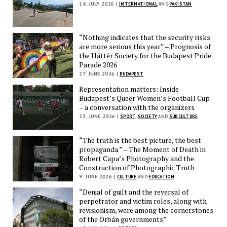
14. JULY 2026 |
INTERNATIONAL
AND
PAKISTAN
“Nothing indicates that the security risks
are more serious this year” – Prognosis of
the Háttér Society for the Budapest Pride
Parade 2026
27. JUNE 2026 |
BUDAPEST
Representation matters: Inside
Budapest’s Queer Women’s Football Cup
– a conversation with the organizers
23. JUNE 2026 |
SPORT
,
SOCIETY
AND
SUBCULTURE
“The truth is the best picture, the best
propaganda.” – The Moment of Death in
Robert Capa’s Photography and the
Construction of Photographic Truth
9. JUNE 2026 |
CULTURE
AND
EDUCATION
“Denial of guilt and the reversal of
perpetrator and victim roles, along with
revisionism, were among the cornerstones
of the Orbán governments”