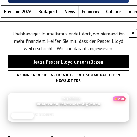
Election 2026
Budapest
News
Economy
Culture
Inte
Unabhängiger Journalismus endet dort, wo niemand ihn
×
mehr finanziert. Helfen Sie mit, dass der Pester Lloyd
weiterschreibt - Wir sind darauf angewiesen.
Jetzt Pester Lloyd unterstützen
ABONNIEREN SIE UNSEREN KOSTENLOSEN MONATLICHEN
NEWSLETTER
ANZEIGE
Empfehlung
Neu
Wanderstoecke Test
Ausrüstungs-Test
JETZT LESEN
REISEFROH.DE