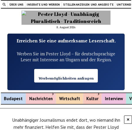
ÜBER UNS
INSERATE UND WERBEN
STELLENANZEIGEN UND ANGEBOTE
UNTERNE
8. August 2026
Erreichen Sie eine aufmerksame Leserschaft.
Werben Sie im Pester Lloyd – für deutschsprachige
Leser mit Interesse an Ungarn und der Region.
Werbemöglichkeiten anfragen
Menü öffnen
Menü öffnen
Budapest
Nachrichten
Wirtschaft
Kultur
Interview
V
Unabhängiger Journalismus endet dort, wo niemand ihn
×
mehr finanziert. Helfen Sie mit, dass der Pester Lloyd