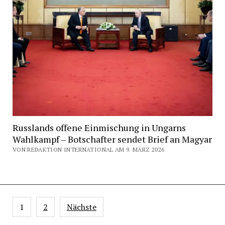
Russlands offene Einmischung in Ungarns
Wahlkampf – Botschafter sendet Brief an Magyar
VON REDAKTION INTERNATIONAL AM 9. MÄRZ 2026
Seitennummerierung
1
2
Nächste
der