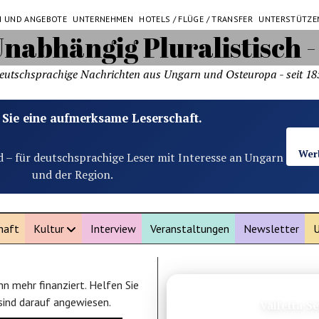
N UND ANGEBOTE
UNTERNEHMEN
HOTELS / FLÜGE / TRANSFER
UNTERSTÜTZE
eutschsprachige Nachrichten aus Ungarn und Osteuropa - seit 18
 Sie eine aufmerksame Leserschaft.
Wer
d – für deutschsprachige Leser mit Interesse an Ungarn
und der Region.
haft
Kultur
Interview
Veranstaltungen
Newsletter
U
n mehr finanziert. Helfen Sie
ANZEIGE
 sind darauf angewiesen.
Valletta S