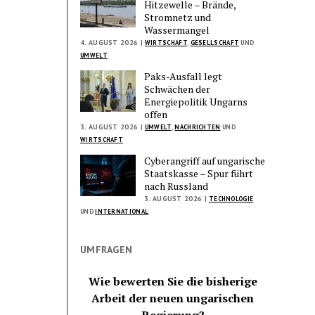
Hitzewelle – Brände,
Stromnetz und
Wassermangel
4. AUGUST 2026 |
WIRTSCHAFT
,
GESELLSCHAFT
UND
UMWELT
Paks-Ausfall legt
Schwächen der
Energiepolitik Ungarns
offen
3. AUGUST 2026 |
UMWELT
,
NACHRICHTEN
UND
WIRTSCHAFT
Cyberangriff auf ungarische
Staatskasse – Spur führt
nach Russland
3. AUGUST 2026 |
TECHNOLOGIE
UND
INTERNATIONAL
UMFRAGEN
Wie bewerten Sie die bisherige
Arbeit der neuen ungarischen
Regierung?