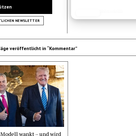
tützen
Reise-Guide
JETZT LESEN
REISEFROH.DE
TLICHEN NEWSLETTER
äge veröffentlicht in “Kommentar”
 Modell wankt – und wird