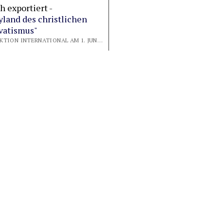
h exportiert -
land des christlichen
vatismus"
VON REDAKTION INTERNATIONAL AM 1. JUNI 2025