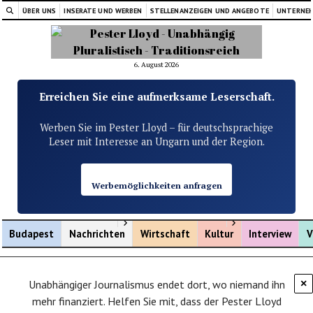
ÜBER UNS
INSERATE UND WERBEN
STELLENANZEIGEN UND ANGEBOTE
UNTERNE
6. August 2026
Erreichen Sie eine aufmerksame Leserschaft.
Werben Sie im Pester Lloyd – für deutschsprachige
Leser mit Interesse an Ungarn und der Region.
Werbemöglichkeiten anfragen
Menü öffnen
Menü öffnen
Budapest
Nachrichten
Wirtschaft
Kultur
Interview
V
Unabhängiger Journalismus endet dort, wo niemand ihn
×
mehr finanziert. Helfen Sie mit, dass der Pester Lloyd