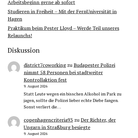
Arbeitsbeginn gerne ab sofort
Studieren in Freiheit – Mit der FernUniversität in
Hagen
Praktikum beim Pester Lloyd – Werde Teil unseres
Relaunchs!
Diskussion
district7coworking
zu
Budapester Polizei
nimmt 58 Personen bei stadtweiter
Kontrollaktion fest
9. August 2026
Statt Leute wegen ein bisschen Alkohol im Park zu
jagen, sollte die Polizei lieber echte Diebe fangen.
Sonst verliert die…
copenhagencriteria93
zu
Der Richter, der
Ungarn in Straßburg besiegte
9. August 2026