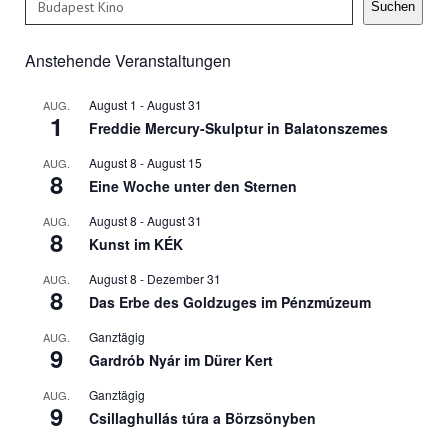
Suchen
Anstehende Veranstaltungen
August 1
-
August 31
AUG.
1
Freddie Mercury-Skulptur in Balatonszemes
August 8
-
August 15
AUG.
8
Eine Woche unter den Sternen
August 8
-
August 31
AUG.
8
Kunst im KÉK
August 8
-
Dezember 31
AUG.
8
Das Erbe des Goldzuges im Pénzmúzeum
Ganztägig
AUG.
9
Gardrób Nyár im Dürer Kert
Ganztägig
AUG.
9
Csillaghullás túra a Börzsönyben