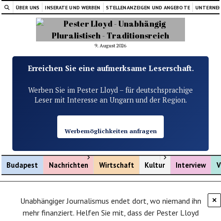
ÜBER UNS
INSERATE UND WERBEN
STELLENANZEIGEN UND ANGEBOTE
UNTERNE
9. August 2026
Erreichen Sie eine aufmerksame Leserschaft.
Werben Sie im Pester Lloyd – für deutschsprachige
Leser mit Interesse an Ungarn und der Region.
Werbemöglichkeiten anfragen
Menü öffnen
Menü öffnen
Budapest
Nachrichten
Wirtschaft
Kultur
Interview
V
Unabhängiger Journalismus endet dort, wo niemand ihn
×
mehr finanziert. Helfen Sie mit, dass der Pester Lloyd