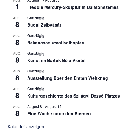
1
Freddie Mercury-Skulptur in Balatonszemes
Ganztägig
AUG.
8
Budai Zsibvásár
Ganztägig
AUG.
8
Bakancsos utcai bolhapiac
Ganztägig
AUG.
8
Kunst im Bartók Béla Viertel
Ganztägig
AUG.
8
Ausstellung über den Ersten Weltkrieg
Ganztägig
AUG.
8
Kulturgeschichte des Szilágyi Dezső Platzes
August 8
-
August 15
AUG.
8
Eine Woche unter den Sternen
Kalender anzeigen