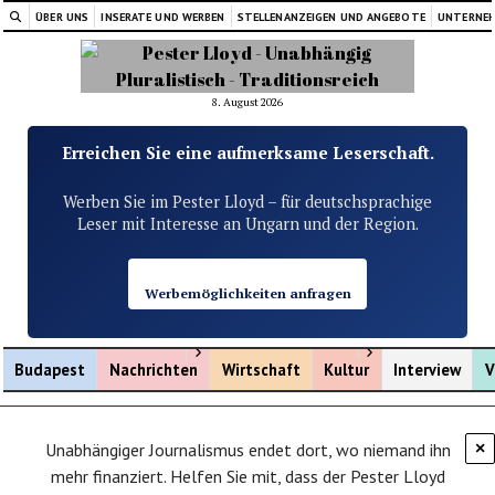
ÜBER UNS
INSERATE UND WERBEN
STELLENANZEIGEN UND ANGEBOTE
UNTERNE
8. August 2026
Erreichen Sie eine aufmerksame Leserschaft.
Werben Sie im Pester Lloyd – für deutschsprachige
Leser mit Interesse an Ungarn und der Region.
Werbemöglichkeiten anfragen
Menü öffnen
Menü öffnen
Budapest
Nachrichten
Wirtschaft
Kultur
Interview
V
Unabhängiger Journalismus endet dort, wo niemand ihn
×
mehr finanziert. Helfen Sie mit, dass der Pester Lloyd