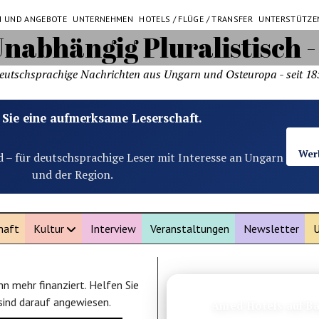
N UND ANGEBOTE
UNTERNEHMEN
HOTELS / FLÜGE / TRANSFER
UNTERSTÜTZE
eutschsprachige Nachrichten aus Ungarn und Osteuropa - seit 18
 Sie eine aufmerksame Leserschaft.
Wer
d – für deutschsprachige Leser mit Interesse an Ungarn
und der Region.
haft
Kultur
Interview
Veranstaltungen
Newsletter
U
n mehr finanziert. Helfen Sie
ANZEIGE
 sind darauf angewiesen.
Amed Hotels auf Ba