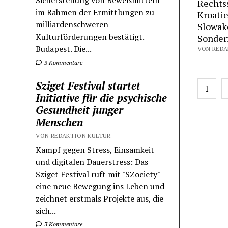
Sicherstellung von Beweismitteln
Rechtss
im Rahmen der Ermittlungen zu
Kroatie
milliardenschweren
Slowake
Kulturförderungen bestätigt.
Sonderf
Budapest. Die...
VON REDA
3 Kommentare
Seite
Sziget Festival startet
1
der
Initiative für die psychische
Beiträ
Gesundheit junger
Menschen
VON REDAKTION KULTUR
Kampf gegen Stress, Einsamkeit
und digitalen Dauerstress: Das
Sziget Festival ruft mit "SZociety"
eine neue Bewegung ins Leben und
zeichnet erstmals Projekte aus, die
sich...
3 Kommentare