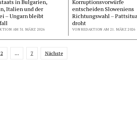
taats in Bulgarien,
Korruptionsvorwürfe
n, Italien und der
entscheiden Sloweniens
i – Ungarn bleibt
Richtungswahl – Pattsitu
all
droht
KTION AM 31. MÄRZ 2026
VON REDAKTION AM 21. MÄRZ 2026
nnummerierung
2
…
7
Nächste
ge