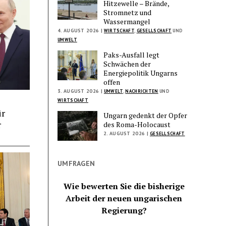
Hitzewelle – Brände,
Stromnetz und
Wassermangel
4. AUGUST 2026 |
WIRTSCHAFT
,
GESELLSCHAFT
UND
UMWELT
Paks-Ausfall legt
Schwächen der
Energiepolitik Ungarns
offen
3. AUGUST 2026 |
UMWELT
,
NACHRICHTEN
UND
WIRTSCHAFT
ür
Ungarn gedenkt der Opfer
r
des Roma-Holocaust
2. AUGUST 2026 |
GESELLSCHAFT
UMFRAGEN
Wie bewerten Sie die bisherige
Arbeit der neuen ungarischen
Regierung?