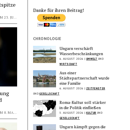
tspitze
Danke für ihren Beitrag!
VON REDAKTION INTERNATIONAL AM 23. JULI 2026
CHRONOLOGIE
Ungarn verschärft
Wasserbeschränkungen
6. AUGUST 2026 |
UMWELT
UND
WIRTSCHAFT
Aus einer
Städtepartnerschaft wurde
eine Familie
6. AUGUST 2026 |
ZEITFENSTER
rung
UND
GESELLSCHAFT
d
Roma-Kultur soll stärker
in die Politik einfließen
VON REDAKTION INTERNATIONAL AM 8. MAI 2026
5. AUGUST 2026 |
KULTUR
UND
GESELLSCHAFT
Ungarn kämpft gegen die