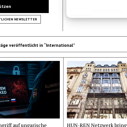
tützen
Unterkunfts-Tipp
JETZT LESEN
REISEFROH.DE
TLICHEN NEWSLETTER
äge veröffentlicht in “International”
griff auf ungarische
HUN-REN Netzwerk bring