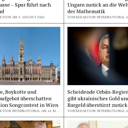
asse – Spur führt nach
Ungarn zurück an die Wel
nd
der Mathematik
KTION AM 3. AUGUST 2026
e, Boykotte und
Scheidende Orbán-Regie
aufgebot überschatten
gibt ukrainisches Gold un
sion Songcontest in Wien
Bargeld überstürzt zurück
VON REDAKTION INTERNATIONAL AM 14. MAI 2026