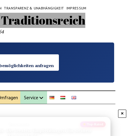
N
TRANSPARENZ & UNABHÄNGIGKEIT
IMPRESSUM
54
bemöglichkeiten anfragen
mfragen
Service
×
Bali Insider
Top-Rated
li: Die besten Empfehlungen für deinen
Traumurlaub