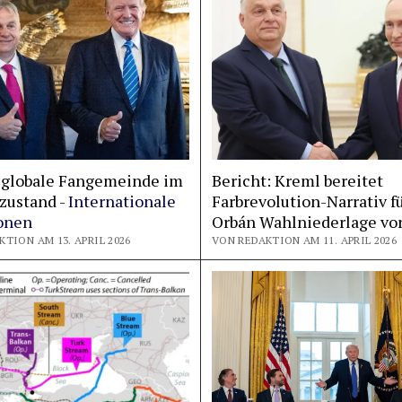
 globale Fangemeinde im
Bericht: Kreml bereitet
zustand -
Internationale
Farbrevolution-Narrativ f
onen
Orbán Wahlniederlage vo
TION AM 13. APRIL 2026
VON REDAKTION AM 11. APRIL 2026