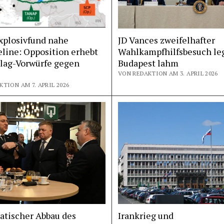
xplosivfund nahe
JD Vances zweifelhafter
line: Opposition erhebt
Wahlkampfhilfsbesuch leg
Flag-Vorwürfe gegen
Budapest lahm
VON REDAKTION AM 3. APRIL 2026
TION AM 7. APRIL 2026
atischer Abbau des
Irankrieg und