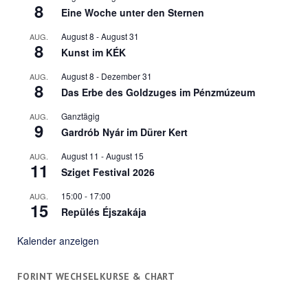
8
Eine Woche unter den Sternen
August 8
-
August 31
AUG.
8
Kunst im KÉK
August 8
-
Dezember 31
AUG.
8
Das Erbe des Goldzuges im Pénzmúzeum
Ganztägig
AUG.
9
Gardrób Nyár im Dürer Kert
August 11
-
August 15
AUG.
11
Sziget Festival 2026
15:00
-
17:00
AUG.
15
Repülés Éjszakája
Kalender anzeigen
FORINT WECHSELKURSE & CHART