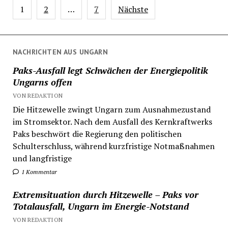
Seitennummerierung
1
2
…
7
Nächste
der
Beiträge
NACHRICHTEN AUS UNGARN
Paks-Ausfall legt Schwächen der Energiepolitik
Ungarns offen
VON REDAKTION
Die Hitzewelle zwingt Ungarn zum Ausnahmezustand
im Stromsektor. Nach dem Ausfall des Kernkraftwerks
Paks beschwört die Regierung den politischen
Schulterschluss, während kurzfristige Notmaßnahmen
und langfristige
1 Kommentar
Extremsituation durch Hitzewelle – Paks vor
Totalausfall, Ungarn im Energie-Notstand
VON REDAKTION