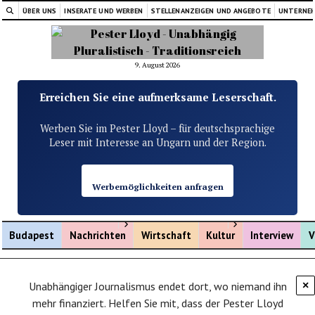
ÜBER UNS
INSERATE UND WERBEN
STELLENANZEIGEN UND ANGEBOTE
UNTERNE
9. August 2026
Erreichen Sie eine aufmerksame Leserschaft.
Werben Sie im Pester Lloyd – für deutschsprachige
Leser mit Interesse an Ungarn und der Region.
Werbemöglichkeiten anfragen
Menü öffnen
Menü öffnen
Budapest
Nachrichten
Wirtschaft
Kultur
Interview
V
Unabhängiger Journalismus endet dort, wo niemand ihn
×
mehr finanziert. Helfen Sie mit, dass der Pester Lloyd