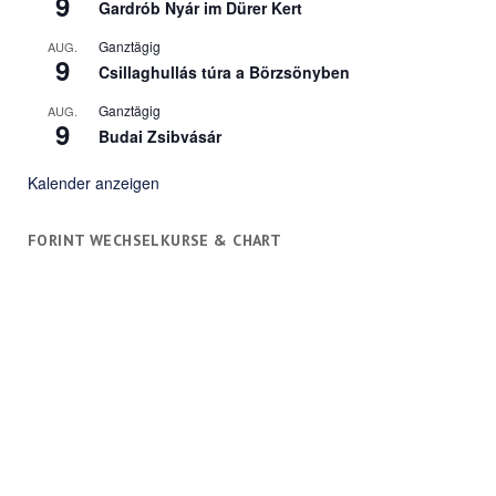
9
Gardrób Nyár im Dürer Kert
Ganztägig
AUG.
9
Csillaghullás túra a Börzsönyben
Ganztägig
AUG.
9
Budai Zsibvásár
Kalender anzeigen
FORINT WECHSELKURSE & CHART