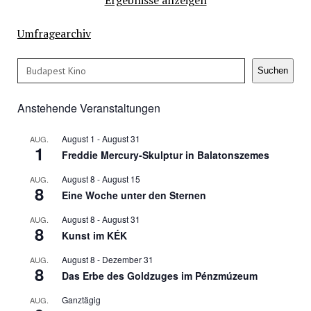
Umfragearchiv
Suchen
Suchen
Anstehende Veranstaltungen
August 1
-
August 31
AUG.
1
Freddie Mercury-Skulptur in Balatonszemes
August 8
-
August 15
AUG.
8
Eine Woche unter den Sternen
August 8
-
August 31
AUG.
8
Kunst im KÉK
August 8
-
Dezember 31
AUG.
8
Das Erbe des Goldzuges im Pénzmúzeum
Ganztägig
AUG.