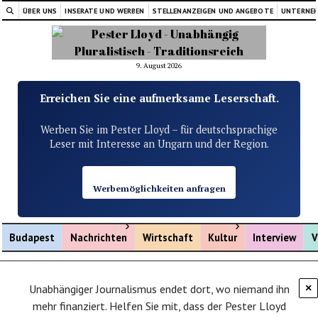
ÜBER UNS
INSERATE UND WERBEN
STELLENANZEIGEN UND ANGEBOTE
UNTERNE
9. August 2026
Erreichen Sie eine aufmerksame Leserschaft.
Werben Sie im Pester Lloyd – für deutschsprachige
Leser mit Interesse an Ungarn und der Region.
Werbemöglichkeiten anfragen
Menü öffnen
Menü öffnen
Budapest
Nachrichten
Wirtschaft
Kultur
Interview
V
Unabhängiger Journalismus endet dort, wo niemand ihn
×
mehr finanziert. Helfen Sie mit, dass der Pester Lloyd