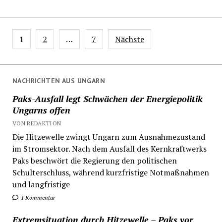
Seitennummerierung
1
2
…
7
Nächste
der
Beiträge
NACHRICHTEN AUS UNGARN
Paks-Ausfall legt Schwächen der Energiepolitik
Ungarns offen
VON REDAKTION
Die Hitzewelle zwingt Ungarn zum Ausnahmezustand
im Stromsektor. Nach dem Ausfall des Kernkraftwerks
Paks beschwört die Regierung den politischen
Schulterschluss, während kurzfristige Notmaßnahmen
und langfristige
1 Kommentar
Extremsituation durch Hitzewelle – Paks vor