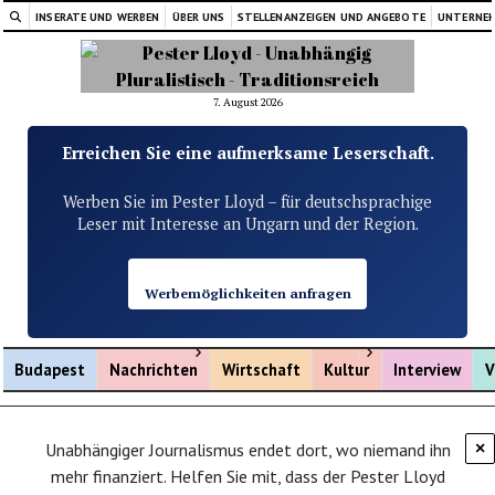
INSERATE UND WERBEN
ÜBER UNS
STELLENANZEIGEN UND ANGEBOTE
UNTERNE
7. August 2026
Erreichen Sie eine aufmerksame Leserschaft.
Werben Sie im Pester Lloyd – für deutschsprachige
Leser mit Interesse an Ungarn und der Region.
Werbemöglichkeiten anfragen
Menü öffnen
Menü öffnen
Budapest
Nachrichten
Wirtschaft
Kultur
Interview
V
Unabhängiger Journalismus endet dort, wo niemand ihn
×
mehr finanziert. Helfen Sie mit, dass der Pester Lloyd