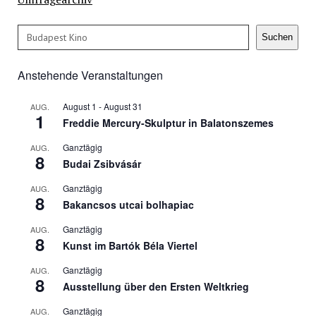
Suchen
Suchen
Anstehende Veranstaltungen
August 1
-
August 31
AUG.
1
Freddie Mercury-Skulptur in Balatonszemes
Ganztägig
AUG.
8
Budai Zsibvásár
Ganztägig
AUG.
8
Bakancsos utcai bolhapiac
Ganztägig
AUG.
8
Kunst im Bartók Béla Viertel
Ganztägig
AUG.
8
Ausstellung über den Ersten Weltkrieg
Ganztägig
AUG.