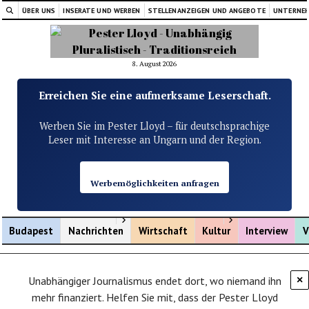
ÜBER UNS
INSERATE UND WERBEN
STELLENANZEIGEN UND ANGEBOTE
UNTERNE
8. August 2026
Erreichen Sie eine aufmerksame Leserschaft.
Werben Sie im Pester Lloyd – für deutschsprachige
Leser mit Interesse an Ungarn und der Region.
Werbemöglichkeiten anfragen
Menü öffnen
Menü öffnen
Budapest
Nachrichten
Wirtschaft
Kultur
Interview
V
Unabhängiger Journalismus endet dort, wo niemand ihn
×
mehr finanziert. Helfen Sie mit, dass der Pester Lloyd