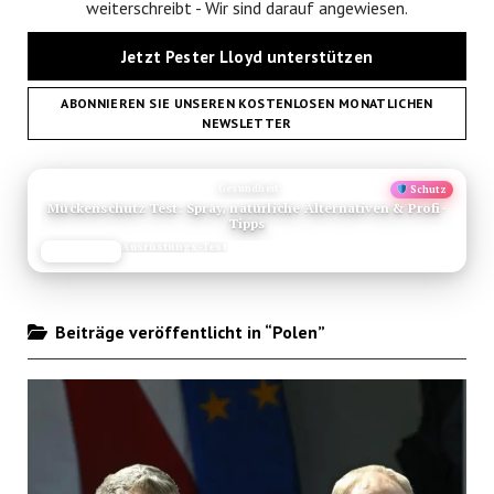
weiterschreibt - Wir sind darauf angewiesen.
Jetzt Pester Lloyd unterstützen
ABONNIEREN SIE UNSEREN KOSTENLOSEN MONATLICHEN
NEWSLETTER
ANZEIGE
Gesundheit
Schutz
Mückenschutz Test: Spray, natürliche Alternativen & Profi-
Tipps
Ausrüstungs-Test
JETZT LESEN
REISEFROH.DE
Beiträge veröffentlicht in “Polen”