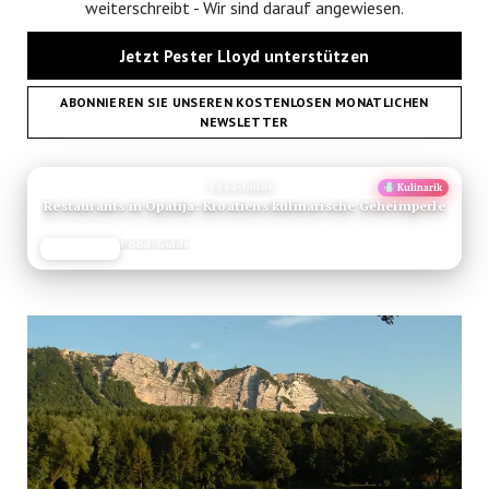
weiterschreibt - Wir sind darauf angewiesen.
Jetzt Pester Lloyd unterstützen
ABONNIEREN SIE UNSEREN KOSTENLOSEN MONATLICHEN
NEWSLETTER
ANZEIGE
Food-Guide
Kulinarik
Restaurants in Opatija: Kroatiens kulinarische Geheimperle
Food-Guide
JETZT LESEN
REISEFROH.DE