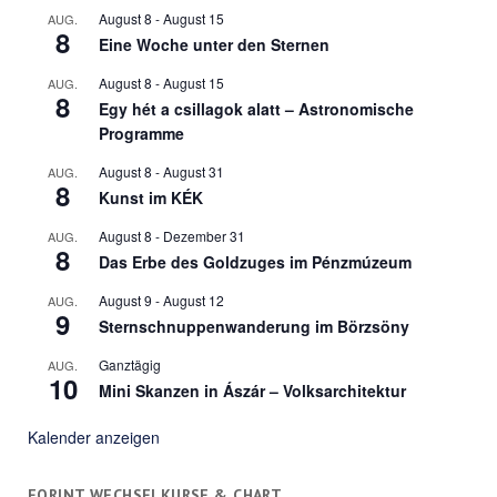
August 8
-
August 15
AUG.
8
Eine Woche unter den Sternen
August 8
-
August 15
AUG.
8
Egy hét a csillagok alatt – Astronomische
Programme
August 8
-
August 31
AUG.
8
Kunst im KÉK
August 8
-
Dezember 31
AUG.
8
Das Erbe des Goldzuges im Pénzmúzeum
August 9
-
August 12
AUG.
9
Sternschnuppenwanderung im Börzsöny
Ganztägig
AUG.
10
Mini Skanzen in Ászár – Volksarchitektur
Kalender anzeigen
FORINT WECHSELKURSE & CHART