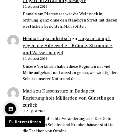
Ungarn in Straßburg besiegte
10. August 2026
Damals am Plattensee war die Welt noch in
ordnung, ganz ohne den ständigen Streit mit diesen
westlichen Gerichten. Man sollte…
HeimatUngarndeutsch
zu
Ungarn kämpft
gegen die Hitzewelle – Brände, Stromnetz
und Wassermangel
10. August 2026
Unsere Vorfahren haben diese Regionen mit viel
Mühe aufgebaut und wussten genau, wie wichtig der
Schutz unserer Natur und des…
Maria
zu
Kassensturz in Budapest –
Regierung holt Milliarden von Günstlingen
zurück
9. August 2026
Genau so sieht echte Veränderung aus: Das Geld
PL Unterstützen
fließt jetzt in Schulen und Krankenhäuser statt in
die Taschen von Orbáns…