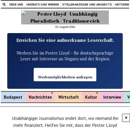
ÜBER UNS
INSERATE UND WERBEN
STELLENANZEIGEN UND ANGEBOTE
UNTERNE
10. August 2026
Erreichen Sie eine aufmerksame Leserschaft.
Werben Sie im Pester Lloyd – für deutschsprachige
Leser mit Interesse an Ungarn und der Region.
Werbemöglichkeiten anfragen
Menü öffnen
Menü öffnen
Budapest
Nachrichten
Wirtschaft
Kultur
Interview
V
Unabhängiger Journalismus endet dort, wo niemand ihn
×
mehr finanziert. Helfen Sie mit, dass der Pester Lloyd