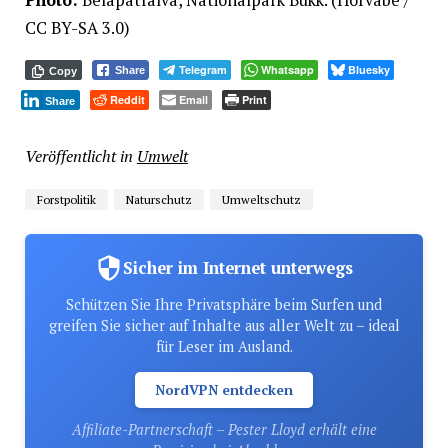
Photo:
Bélapátfalva, Nationalpark Bükk. (Horvabe /
CC BY-SA 3.0)
Telegram
Whatsapp
Bluesky
Share
Copy
Reddit
Email
Print
Share
Veröffentlicht in
Umwelt
Forstpolitik
Naturschutz
Umweltschutz
Sicher im Internet unterwegs
Schützen Sie Ihre Privatsphäre beim Surfen und
greifen Sie sicher auf Inhalte aus aller Welt zu – ideal
für Leser im Ausland.
NordVPN entdecken
Affiliate-Partnerschaft – Pester Lloyd erhält eine