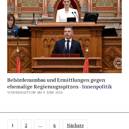
Behördenumbau und Ermittlungen gegen
ehemalige Regierungsspitzen -
Innenpolitik
VON REDAKTION AM 9. JUNI 2026
Seitennummerierung
1
2
…
6
Nächste