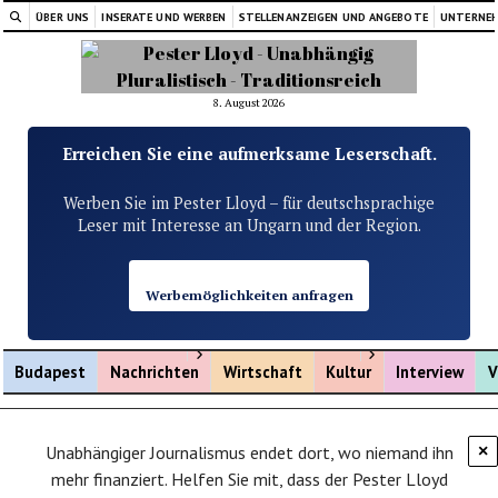
ÜBER UNS
INSERATE UND WERBEN
STELLENANZEIGEN UND ANGEBOTE
UNTERNE
8. August 2026
Erreichen Sie eine aufmerksame Leserschaft.
Werben Sie im Pester Lloyd – für deutschsprachige
Leser mit Interesse an Ungarn und der Region.
Werbemöglichkeiten anfragen
Menü öffnen
Menü öffnen
Budapest
Nachrichten
Wirtschaft
Kultur
Interview
V
Unabhängiger Journalismus endet dort, wo niemand ihn
×
mehr finanziert. Helfen Sie mit, dass der Pester Lloyd