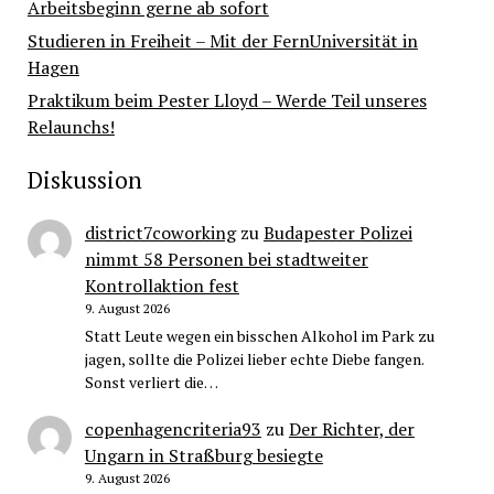
Arbeitsbeginn gerne ab sofort
Studieren in Freiheit – Mit der FernUniversität in
Hagen
Praktikum beim Pester Lloyd – Werde Teil unseres
Relaunchs!
Diskussion
district7coworking
zu
Budapester Polizei
nimmt 58 Personen bei stadtweiter
Kontrollaktion fest
9. August 2026
Statt Leute wegen ein bisschen Alkohol im Park zu
jagen, sollte die Polizei lieber echte Diebe fangen.
Sonst verliert die…
copenhagencriteria93
zu
Der Richter, der
Ungarn in Straßburg besiegte
9. August 2026