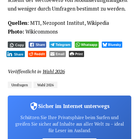
scheint der Wettbewerb von Mobilisierungsfähigkeit
und weniger durch Umfragen bestimmt zu werden.
Quellen
: MTI, Nezopont Institut, Wikipedia
Photo:
Wikicommons
Telegram
Whatsapp
Bluesky
Share
Copy
Reddit
Email
Print
Share
Veröffentlicht in
Wahl 2026
Umfragen
Wahl 2026
Sicher im Internet unterwegs
Schützen Sie Ihre Privatsphäre beim Surfen und
greifen Sie sicher auf Inhalte aus aller Welt zu – ideal
für Leser im Ausland.