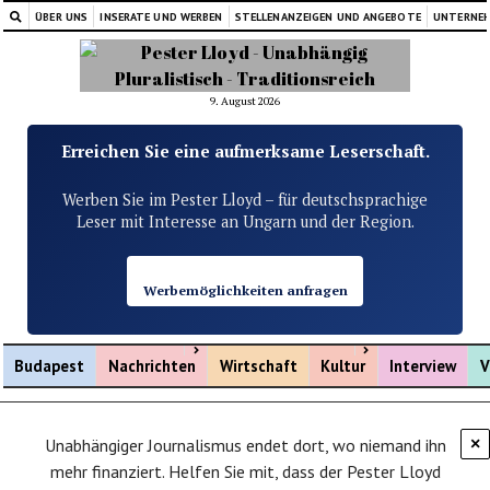
ÜBER UNS
INSERATE UND WERBEN
STELLENANZEIGEN UND ANGEBOTE
UNTERNE
9. August 2026
Erreichen Sie eine aufmerksame Leserschaft.
Werben Sie im Pester Lloyd – für deutschsprachige
Leser mit Interesse an Ungarn und der Region.
Werbemöglichkeiten anfragen
Menü öffnen
Menü öffnen
Budapest
Nachrichten
Wirtschaft
Kultur
Interview
V
Unabhängiger Journalismus endet dort, wo niemand ihn
×
mehr finanziert. Helfen Sie mit, dass der Pester Lloyd