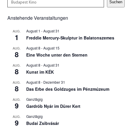
Suchen
Anstehende Veranstaltungen
August 1
-
August 31
AUG.
1
Freddie Mercury-Skulptur in Balatonszemes
August 8
-
August 15
AUG.
8
Eine Woche unter den Sternen
August 8
-
August 31
AUG.
8
Kunst im KÉK
August 8
-
Dezember 31
AUG.
8
Das Erbe des Goldzuges im Pénzmúzeum
Ganztägig
AUG.
9
Gardrób Nyár im Dürer Kert
Ganztägig
AUG.
9
Budai Zsibvásár