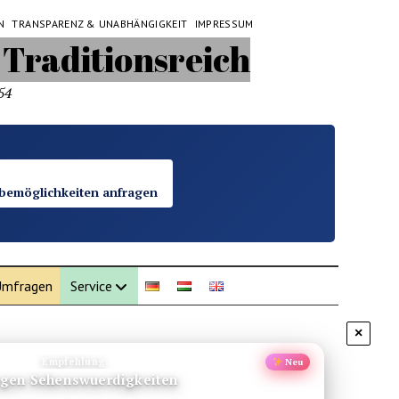
N
TRANSPARENZ & UNABHÄNGIGKEIT
IMPRESSUM
54
bemöglichkeiten anfragen
mfragen
Service
×
Empfehlung
Neu
gen Sehenswuerdigkeiten