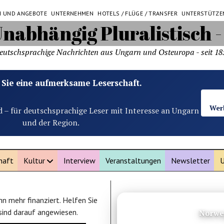
N UND ANGEBOTE
UNTERNEHMEN
HOTELS / FLÜGE / TRANSFER
UNTERSTÜTZE
eutschsprachige Nachrichten aus Ungarn und Osteuropa - seit 18
 Sie eine aufmerksame Leserschaft.
Wer
d – für deutschsprachige Leser mit Interesse an Ungarn
und der Region.
haft
Kultur
Interview
Veranstaltungen
Newsletter
U
n mehr finanziert. Helfen Sie
ANZEIGE
 sind darauf angewiesen.
Norwe