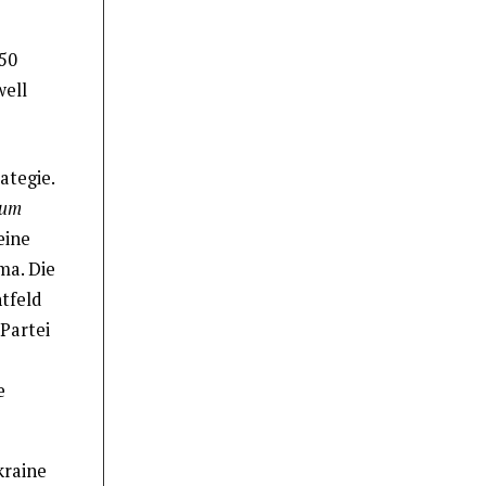
 50
well
ategie.
 um
eine
ma. Die
tfeld
 Partei
e
kraine