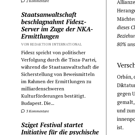
2 Kommentare
Allianz
Herange
Staatsanwaltschaft
Mächten
beschlagnahmt Fidesz-
dieses C
Server im Zuge der NKA-
Ermittlungen
Beziehun
80% uns
VON REDAKTION INTERNATIONAL
Fidesz spricht von politischer
Verfolgung durch die Tisza-Partei,
Versc
während die Staatsanwaltschaft die
Sicherstellung von Beweismitteln
Orbán, d
im Rahmen der Ermittlungen zu
Diktatur
milliardenschweren
gegen U
Kulturförderungen bestätigt.
gemalt,
Budapest. Die...
und zum 
3 Kommentare
innenpo
Sziget Festival startet
ist.
Initiative für die psychische