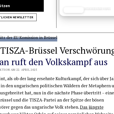
tützen
Ausrüstungs-Test
JETZT LESEN
REISEFROH.DE
TLICHEN NEWSLETTER
 TISZA-Brüssel Verschwörung
an ruft den Volkskampf aus
TION AM 22. APRIL 2025
int, als ob der lang ersehnte Kulturkampf, der sich über J
in den ungarischen politischen Wäldern der Metaphern 
usgebreitet hat, nun in die nächste Phase übertritt – eine
Brüssel und die TISZA-Partei an der Spitze der bösen
örer gegen das ungarische Volk stehen.
Das jüngste