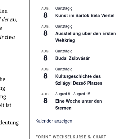
Ganztägig
AUG.
len
8
Kunst im Bartók Béla Viertel
 der EU,
Ganztägig
AUG.
e
8
Ausstellung über den Ersten
ir etwa
Weltkrieg
Ganztägig
AUG.
8
Budai Zsibvásár
Ganztägig
AUG.
8
Kulturgeschichte des
che
Szilágyi Dezső Platzes
ung
August 8
-
August 15
AUG.
ung
8
Eine Woche unter den
t ist
Sternen
Kalender anzeigen
edeutung
FORINT WECHSELKURSE & CHART