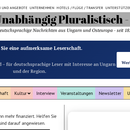
N UND ANGEBOTE
UNTERNEHMEN
HOTELS / FLÜGE / TRANSFER
UNTERSTÜTZE
eutschsprachige Nachrichten aus Ungarn und Osteuropa - seit 18
 Sie eine aufmerksame Leserschaft.
Wer
d – für deutschsprachige Leser mit Interesse an Ungarn
und der Region.
haft
Kultur
Interview
Veranstaltungen
Newsletter
U
n mehr finanziert. Helfen Sie
ANZEIGE
 sind darauf angewiesen.
Leic