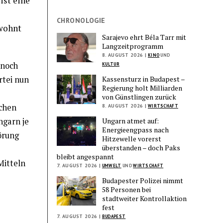
ist eine
CHRONOLOGIE
wohnt
Sarajevo ehrt Béla Tarr mit
Langzeitprogramm
8. AUGUST 2026 |
KINO
UND
 noch
KULTUR
Kassensturz in Budapest –
rtei nun
Regierung holt Milliarden
von Günstlingen zurück
schen
8. AUGUST 2026 |
WIRTSCHAFT
Ungarn atmet auf:
ngarn je
Energieengpass nach
örung
Hitzewelle vorerst
überstanden – doch Paks
bleibt angespannt
Mitteln
7. AUGUST 2026 |
UMWELT
UND
WIRTSCHAFT
Budapester Polizei nimmt
58 Personen bei
stadtweiter Kontrollaktion
fest
7. AUGUST 2026 |
BUDAPEST