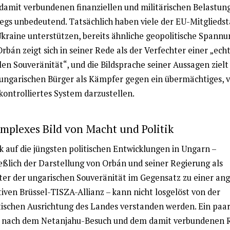
 damit verbundenen finanziellen und militärischen Belastun
egs unbedeutend. Tatsächlich haben viele der EU-Mitgliedst
 Ukraine unterstützen, bereits ähnliche geopolitische Spann
Orbán zeigt sich in seiner Rede als der Verfechter einer „ech
en Souveränität“, und die Bildsprache seiner Aussagen zielt
 ungarischen Bürger als Kämpfer gegen ein übermächtiges, 
kontrolliertes System darzustellen.
mplexes Bild von Macht und Politik
k auf die jüngsten politischen Entwicklungen in Ungarn –
ießlich der Darstellung von Orbán und seiner Regierung als
ter der ungarischen Souveränität im Gegensatz zu einer ang
iven Brüssel-TISZA-Allianz – kann nicht losgelöst von der
tischen Ausrichtung des Landes verstanden werden. Ein paa
nach dem Netanjahu-Besuch und dem damit verbundenen 