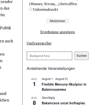
itzender
(Wasser, Strom, ..) betroffen
n das
Unbeeindruckt
in.
Politik
Ergebnisse anzeigen
ern auch
Umfragearchiv
hen
Suchen
Suchen
en
n
Anstehende Veranstaltungen
August 1
-
August 31
AUG.
1
Freddie Mercury-Skulptur in
Balatonszemes
 und
Ganztägig
AUG.
lichen
8
Bakancsos utcai bolhapiac