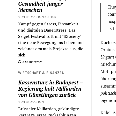
Gesundheit junger
They
Menschen
coun
VON REDAKTION KULTUR
hosp
Kampf gegen Stress, Einsamkeit
as t
und digitalen Dauerstress: Das
Sziget Festival ruft mit "SZociety"
Doch es 
eine neue Bewegung ins Leben und
zeichnet erstmals Projekte aus, die
Orbáns 
sich...
Ungarn z
3 Kommentare
Mischun
Metaphe
WIRTSCHAFT & FINANZEN
übertrag
Kassensturz in Budapest –
zusamme
Regierung holt Milliarden
politisc
von Günstlingen zurück
eigenen
VON REDAKTION
Brüsseler Milliarden, gekündigte
Dabei i
Verträge, erste Rückzahlungen: