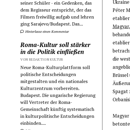
Ukraine 
seiner Schüler - ein Gedenken, das
dem Regisseur entspricht, der das
Péter M
Filmen freiwillig aufgab und lehren
etablier
ging Sarajevo/Budapest. Das...
Magyar, 
Hinterlasse einen Kommentar
behandel
etablier
Roma-Kultur soll stärker
betracht
in die Politik einfließen
die west
VON REDAKTION KULTUR
angebli
Neue Roma-Kulturplattform soll
politische Entscheidungen
Brüssel 
mitgestalten und ein nationales
Äußerun
Kulturzentrum vorbereiten.
Spagat 
Budapest. Die ungarische Regierung
Orbanis
will Vertreter der Roma-
Gemeinschaft künftig systematisch
Magyar s
in kulturpolitische Entscheidungen
einbinden....
betonte