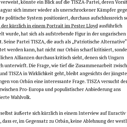
verweist, könnte ein Blick auf die TISZA-Partei, deren Vors
agyar
sich immer wieder als unerschrockener Kämpfer gege
te politische System positioniert, durchaus aufschlussreich se
der kürzlich in einem Portrait im Pester Lloyd
ausführlich
t wurde, hat sich als aufstrebende Figur in der ungarischen 
t. Seine Partei TISZA, die auch als „Patriotische Alternative“
et werden kann, hat nicht nur Orbán scharf kritisiert, sond
lichen Allianzen durchaus kritisch sieht, denen sich Ungarn
ch unterwirft. Die Frage, wie tief die Zusammenarbeit zwisc
und TISZA in Wirklichkeit geht, bleibt angesichts der jüngst
gen von Orbán eine interessante Frage. TISZA versucht de
zwischen Pro-Europa und populistischer Anbiederung ans
ierte Wahlvolk.
elbst äußerte sich kürzlich in einem Interview auf Euractiv
, dass er, im Gegensatz zu Orbán, keine Ablehnung der west