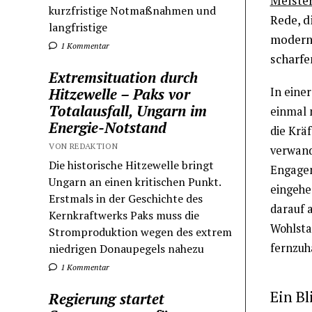
Meister
kurzfristige Notmaßnahmen und
Rede, d
langfristige
moderne
1 Kommentar
scharfe
Extremsituation durch
Hitzewelle – Paks vor
In eine
Totalausfall, Ungarn im
einmal n
Energie-Notstand
die Krä
VON REDAKTION
verwand
Die historische Hitzewelle bringt
Engageme
Ungarn an einen kritischen Punkt.
eingehe
Erstmals in der Geschichte des
darauf a
Kernkraftwerks Paks muss die
Wohlsta
Stromproduktion wegen des extrem
fernzuha
niedrigen Donaupegels nahezu
1 Kommentar
Ein Bl
Regierung startet