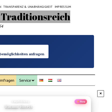
N
TRANSPARENZ & UNABHÄNGIGKEIT
IMPRESSUM
54
bemöglichkeiten anfragen
mfragen
Service
×
Empfehlung
Neu
hte Wanderschuhe Herren