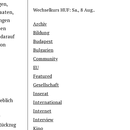
gen,
Wechselkurs
HUF
: Sa., 8 Aug..
aaten,
ungen
Archiv
ten
Bildung
 darauf
Budapest
von
Bulgarien
Community
EU
Featured
Gesellschaft
Inserat
eblich
International
Internet
r
Interview
Rückzug
Kino