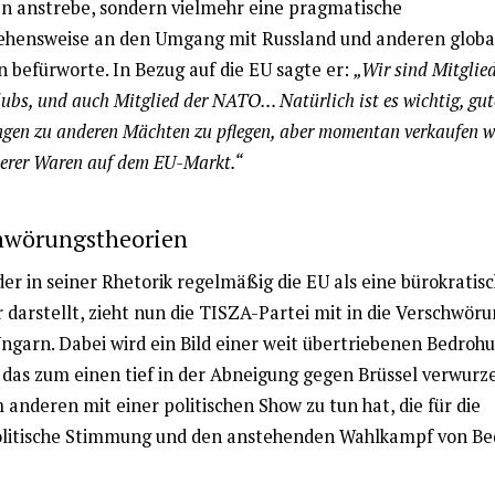
en anstrebe, sondern vielmehr eine pragmatische
hensweise an den Umgang mit Russland und anderen globa
 befürworte. In Bezug auf die EU sagte er:
„Wir sind Mitglied
lubs, und auch Mitglied der NATO… Natürlich ist es wichtig, gut
gen zu anderen Mächten zu pflegen, aber momentan verkaufen w
erer Waren auf dem EU-Markt.“
hwörungstheorien
er in seiner Rhetorik regelmäßig die EU als eine bürokratis
 darstellt, zieht nun die TISZA-Partei mit in die Verschwör
ngarn. Dabei wird ein Bild einer weit übertriebenen Bedroh
 das zum einen tief in der Abneigung gegen Brüssel verwurzel
anderen mit einer politischen Show zu tun hat, die für die
litische Stimmung und den anstehenden Wahlkampf von B