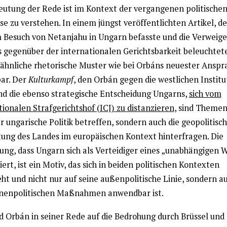
eutung der Rede ist im Kontext der vergangenen politische
se zu verstehen. In einem jüngst veröffentlichten Artikel, de
 Besuch von Netanjahu in Ungarn befasste und die Verweig
 gegenüber der internationalen Gerichtsbarkeit beleuchtete
ähnliche rhetorische Muster wie bei Orbáns neuester Anspr
ar. Der
Kulturkampf
, den Orbán gegen die westlichen Instit
und die ebenso strategische Entscheidung Ungarns,
sich vom
ionalen Strafgerichtshof (ICJ) zu distanzieren
, sind Themen
r ungarische Politik betreffen, sondern auch die geopolitisc
tung des Landes im europäischen Kontext hinterfragen. Die
ung, dass Ungarn sich als Verteidiger eines „unabhängigen W
iert, ist ein Motiv, das sich in beiden politischen Kontexten
ht und nicht nur auf seine außenpolitische Linie, sondern a
nnenpolitischen Maßnahmen anwendbar ist.
 Orbán in seiner Rede auf die Bedrohung durch Brüssel und 