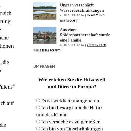
n
Ungarn verschärft
Wasserbeschränkungen
r sich
6. AUGUST 2026 |
UMWELT
UND
erung
WIRTSCHAFT
,
Aus einer
Städtepartnerschaft wurde
ache
eine Familie
utionen
6. AUGUST 2026 |
ZEITFENSTER
UND
GESELLSCHAFT
, die
UMFRAGEN
he
Wie erleben Sie die Hitzewell
und Dürre in Europa?
illens“
Es ist wirklich unangenehm
uch auf
Ich bin besorgt um die Natur
und das Klima
Ich versuche es zu genießen
die
Ich bin von Einschränkungen