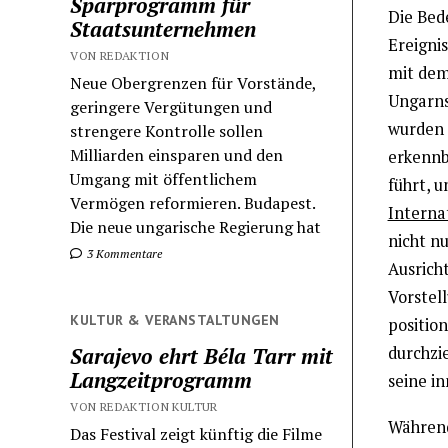
Sparprogramm für
Die Bed
Staatsunternehmen
Ereignis
VON REDAKTION
mit dem
Neue Obergrenzen für Vorstände,
Ungarns
geringere Vergütungen und
wurden 
strengere Kontrolle sollen
Milliarden einsparen und den
erkennb
Umgang mit öffentlichem
führt, 
Vermögen reformieren. Budapest.
Internat
Die neue ungarische Regierung hat
nicht nu
3 Kommentare
Ausrich
Vorstell
KULTUR & VERANSTALTUNGEN
position
durchzie
Sarajevo ehrt Béla Tarr mit
Langzeitprogramm
seine i
VON REDAKTION KULTUR
Während
Das Festival zeigt künftig die Filme