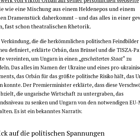
werk von Viktor Orbán auf seiner persönlichen Webseite
ie wie eine Mischung aus einem Heldenepos und einem
n Dramenstück daherkommt – und das alles in einer ge
n, fast schon theatralischen Rhetorik.
r Verkündung, die die herkömmlichen politischen Feindbilder
eu definiert, erklärte Orbán, dass Brüssel und die TISZA-Pa
fte vereinten, um Ungarn in einen „
gescheiterten Staat
“ zu
eln. Das alles im Namen der Ukraine und eines pro-ukraini
nts, das Orbán für das größte politische Risiko hält, das U
n konnte. Der Premierminister erklärte, dass diese Verschw
bzielt, die ungarische Wirtschaft zu untergraben, das
ndsniveau zu senken und Ungarn von den notwendigen EU-
lten. Es ist ein bekanntes Narrativ.
ick auf die politischen Spannungen