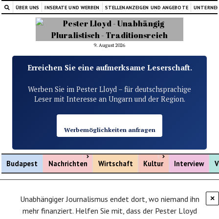
ÜBER UNS
INSERATE UND WERBEN
STELLENANZEIGEN UND ANGEBOTE
UNTERNE
9. August 2026
Erreichen Sie eine aufmerksame Leserschaft.
Werben Sie im Pester Lloyd – für deutschsprachige
Leser mit Interesse an Ungarn und der Region.
Werbemöglichkeiten anfragen
Menü öffnen
Menü öffnen
Budapest
Nachrichten
Wirtschaft
Kultur
Interview
V
Unabhängiger Journalismus endet dort, wo niemand ihn
×
mehr finanziert. Helfen Sie mit, dass der Pester Lloyd