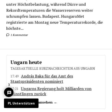
unter Höchstbelastung, während Dürre und
Rekordtemperaturen die Wasserreserven weiter
schrumpfen lassen. Budapest. HungaroMet
registrierte am Montag neue Temperaturrekorde, die
höchste...
1 Kommentar
Ungarn heute
TAGESAKTUELLE KURZNACHRICHTEN AUS UNGARN
András Baka für das Amt des
17:49
Staatspräsidenten nominiert
3
Ungarns Regierung holt Milliarden von
17:21
Günstlingen zurück
Alle Meldungen ansehen →
PL Unterstützen