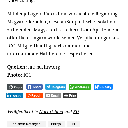
Entwicklung.
Mit der jetzigen Rücknahme versucht die Regierung
Magyar erkennbar, diese außenpolitische Isolation
zu beenden. Magyar erklärte bereits im April zudem
öffentlich, Ungarn werde seinen Verpflichtungen als
ICC-Mitglied künftig nachkommen und
internationale Haftbefehle respektieren.
Quellen:
mti.hu, hrw.org
Photo:
ICC
Telegram
Whatsapp
Bluesky
Share
Copy
Reddit
Email
Print
Share
Veröffentlicht in
Nachrichten
und
EU
Benjamin Netanyahu
Europa
ICC