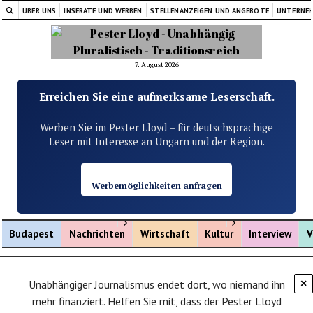
ÜBER UNS
INSERATE UND WERBEN
STELLENANZEIGEN UND ANGEBOTE
UNTERNE
7. August 2026
Erreichen Sie eine aufmerksame Leserschaft.
Werben Sie im Pester Lloyd – für deutschsprachige
Leser mit Interesse an Ungarn und der Region.
Werbemöglichkeiten anfragen
Menü öffnen
Menü öffnen
Budapest
Nachrichten
Wirtschaft
Kultur
Interview
V
Unabhängiger Journalismus endet dort, wo niemand ihn
×
mehr finanziert. Helfen Sie mit, dass der Pester Lloyd