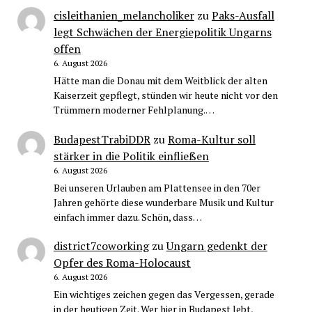
cisleithanien_melancholiker
zu
Paks-Ausfall
legt Schwächen der Energiepolitik Ungarns
offen
6. August 2026
Hätte man die Donau mit dem Weitblick der alten
Kaiserzeit gepflegt, stünden wir heute nicht vor den
Trümmern moderner Fehlplanung.…
BudapestTrabiDDR
zu
Roma-Kultur soll
stärker in die Politik einfließen
6. August 2026
Bei unseren Urlauben am Plattensee in den 70er
Jahren gehörte diese wunderbare Musik und Kultur
einfach immer dazu. Schön, dass…
district7coworking
zu
Ungarn gedenkt der
Opfer des Roma-Holocaust
6. August 2026
Ein wichtiges zeichen gegen das Vergessen, gerade
in der heutigen Zeit. Wer hier in Budapest lebt,