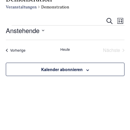
Veranstaltungen
Demonstration
Veransta
Vera
Suche
Liste
Suche
Ansi
Veranstaltungen
Anstehende
und
Navi
Datum
Ansichte
wählen.
Navigati
Heute
Nächste
Veranstaltungen
Vorherige
Veransta
Kalender abonnieren