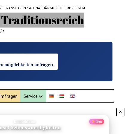
N
TRANSPARENZ & UNABHÄNGIGKEIT
IMPRESSUM
54
bemöglichkeiten anfragen
mfragen
Service
×
Schweiz
Natur pur
ee: Schweizer Alpenidylle pur erleben