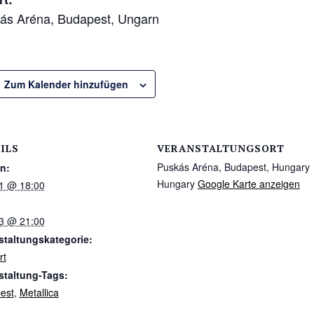
ás Aréna, Budapest, Ungarn
Zum Kalender hinzufügen
ILS
VERANSTALTUNGSORT
Puskás Aréna, Budapest, Hungary
n:
Hungary
Google Karte anzeigen
11 @ 18:00
13 @ 21:00
staltungskategorie:
rt
staltung-Tags:
est
,
Metallica