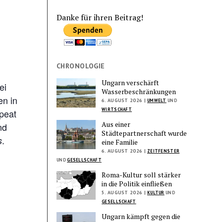
Danke für ihren Beitrag!
CHRONOLOGIE
Ungarn verschärft
ei
Wasserbeschränkungen
en in
6. AUGUST 2026 |
UMWELT
UND
WIRTSCHAFT
peat
Aus einer
nd
Städtepartnerschaft wurde
.
s
eine Familie
6. AUGUST 2026 |
ZEITFENSTER
UND
GESELLSCHAFT
Roma-Kultur soll stärker
in die Politik einfließen
5. AUGUST 2026 |
KULTUR
UND
GESELLSCHAFT
Ungarn kämpft gegen die