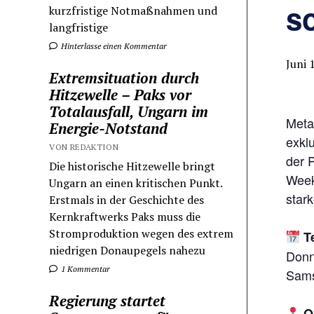
s
kurzfristige Notmaßnahmen und
langfristige
Hinterlasse einen Kommentar
Juni 
Extremsituation durch
Hitzewelle – Paks vor
Totalausfall, Ungarn im
Meta
Energie-Notstand
exkl
VON REDAKTION
der 
Die historische Hitzewelle bringt
Week
Ungarn an einen kritischen Punkt.
star
Erstmals in der Geschichte des
Kernkraftwerks Paks muss die
Stromproduktion wegen des extrem
T
niedrigen Donaupegels nahezu
Donn
1 Kommentar
Sams
Regierung startet
Or