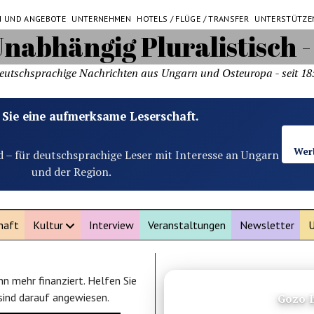
N UND ANGEBOTE
UNTERNEHMEN
HOTELS / FLÜGE / TRANSFER
UNTERSTÜTZE
eutschsprachige Nachrichten aus Ungarn und Osteuropa - seit 18
 Sie eine aufmerksame Leserschaft.
Wer
d – für deutschsprachige Leser mit Interesse an Ungarn
und der Region.
haft
Kultur
Interview
Veranstaltungen
Newsletter
U
n mehr finanziert. Helfen Sie
ANZEIGE
 sind darauf angewiesen.
Vierwaldstätters