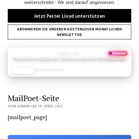
weiterschreibt - Wir sind darauf angewiesen.
Jetzt Pester Lloyd unterstützen
ABONNIEREN SIE UNSEREN KOSTENLOSEN MONATLICHEN
NEWSLETTER
ANZEIGE
Outdoor-Gear
Essential
Ultraleichter Schlafsack: Die besten Modelle für Backpacker
Ausrüstungs-Test
JETZT LESEN
REISEFROH.DE
MailPoet-Seite
VON ADMIN AM 19. APRIL 2025
[mailpoet_page]