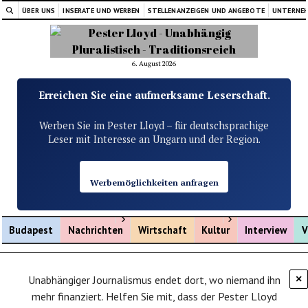
ÜBER UNS
INSERATE UND WERBEN
STELLENANZEIGEN UND ANGEBOTE
UNTERNE
6. August 2026
Erreichen Sie eine aufmerksame Leserschaft.
Werben Sie im Pester Lloyd – für deutschsprachige
Leser mit Interesse an Ungarn und der Region.
Werbemöglichkeiten anfragen
Menü öffnen
Menü öffnen
Budapest
Nachrichten
Wirtschaft
Kultur
Interview
V
Unabhängiger Journalismus endet dort, wo niemand ihn
×
mehr finanziert. Helfen Sie mit, dass der Pester Lloyd