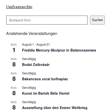
Umfragearchiv
Suchen
Suchen
Anstehende Veranstaltungen
August 1
-
August 31
AUG.
1
Freddie Mercury-Skulptur in Balatonszemes
Ganztägig
AUG.
8
Budai Zsibvásár
Ganztägig
AUG.
8
Bakancsos utcai bolhapiac
Ganztägig
AUG.
8
Kunst im Bartók Béla Viertel
Ganztägig
AUG.
8
Ausstellung über den Ersten Weltkrieg