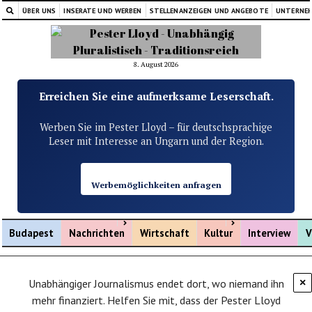
ÜBER UNS
INSERATE UND WERBEN
STELLENANZEIGEN UND ANGEBOTE
UNTERNE
8. August 2026
Erreichen Sie eine aufmerksame Leserschaft.
Werben Sie im Pester Lloyd – für deutschsprachige
Leser mit Interesse an Ungarn und der Region.
Werbemöglichkeiten anfragen
Menü öffnen
Menü öffnen
Budapest
Nachrichten
Wirtschaft
Kultur
Interview
V
Unabhängiger Journalismus endet dort, wo niemand ihn
×
mehr finanziert. Helfen Sie mit, dass der Pester Lloyd