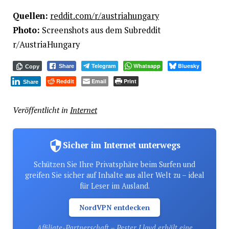
Quellen:
reddit.com/r/austriahungary
Photo:
Screenshots aus dem Subreddit
r/AustriaHungary
Telegram
Whatsapp
Bluesky
Share
Copy
Reddit
Email
Print
Share
Veröffentlicht in
Internet
Sicher im Internet unterwegs
Schützen Sie Ihre Privatsphäre beim Surfen und
greifen Sie sicher auf Inhalte aus aller Welt zu – ideal
für Leser im Ausland.
NordVPN entdecken
Affiliate-Partnerschaft – Pester Lloyd erhält eine