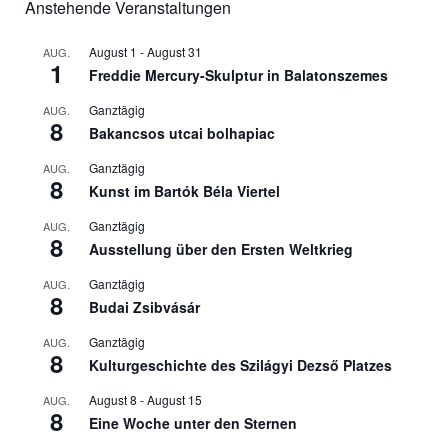
Anstehende Veranstaltungen
August 1
-
August 31
AUG.
1
Freddie Mercury-Skulptur in Balatonszemes
Ganztägig
AUG.
8
Bakancsos utcai bolhapiac
Ganztägig
AUG.
8
Kunst im Bartók Béla Viertel
Ganztägig
AUG.
8
Ausstellung über den Ersten Weltkrieg
Ganztägig
AUG.
8
Budai Zsibvásár
Ganztägig
AUG.
8
Kulturgeschichte des Szilágyi Dezső Platzes
August 8
-
August 15
AUG.
8
Eine Woche unter den Sternen