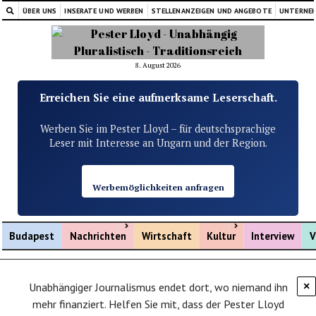
ÜBER UNS
INSERATE UND WERBEN
STELLENANZEIGEN UND ANGEBOTE
UNTERNE
8. August 2026
Erreichen Sie eine aufmerksame Leserschaft.
Werben Sie im Pester Lloyd – für deutschsprachige
Leser mit Interesse an Ungarn und der Region.
Werbemöglichkeiten anfragen
Menü öffnen
Menü öffnen
Budapest
Nachrichten
Wirtschaft
Kultur
Interview
V
Unabhängiger Journalismus endet dort, wo niemand ihn
×
mehr finanziert. Helfen Sie mit, dass der Pester Lloyd