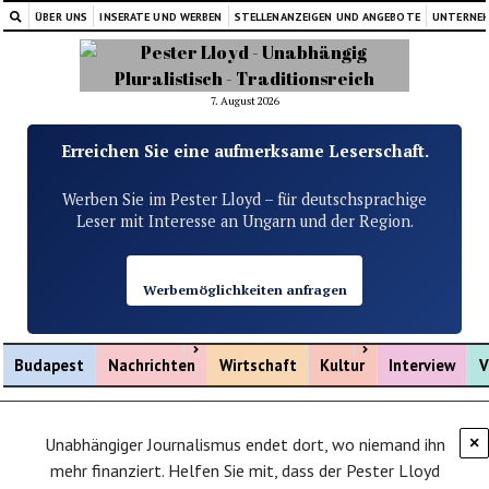
ÜBER UNS
INSERATE UND WERBEN
STELLENANZEIGEN UND ANGEBOTE
UNTERNE
7. August 2026
Erreichen Sie eine aufmerksame Leserschaft.
Werben Sie im Pester Lloyd – für deutschsprachige
Leser mit Interesse an Ungarn und der Region.
Werbemöglichkeiten anfragen
Menü öffnen
Menü öffnen
Budapest
Nachrichten
Wirtschaft
Kultur
Interview
V
Unabhängiger Journalismus endet dort, wo niemand ihn
×
mehr finanziert. Helfen Sie mit, dass der Pester Lloyd