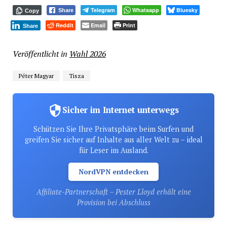
Telegram
Whatsapp
Bluesky
Share
Copy
Reddit
Email
Print
Share
Veröffentlicht in
Wahl 2026
Péter Magyar
Tisza
Sicher im Internet unterwegs
Schützen Sie Ihre Privatsphäre beim Surfen und
greifen Sie sicher auf Inhalte aus aller Welt zu – ideal
für Leser im Ausland.
NordVPN entdecken
Affiliate-Partnerschaft – Pester Lloyd erhält eine
Provision bei Abschluss