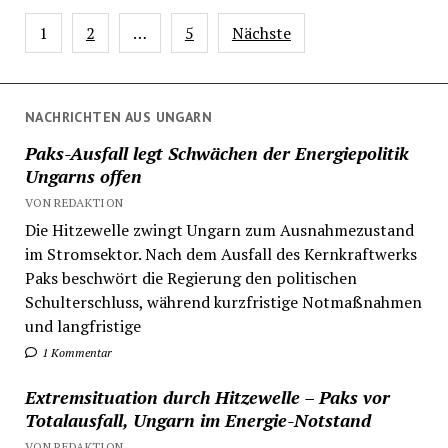
Seitennummerierung
1
2
…
5
Nächste
der
Beiträge
NACHRICHTEN AUS UNGARN
Paks-Ausfall legt Schwächen der Energiepolitik
Ungarns offen
VON REDAKTION
Die Hitzewelle zwingt Ungarn zum Ausnahmezustand
im Stromsektor. Nach dem Ausfall des Kernkraftwerks
Paks beschwört die Regierung den politischen
Schulterschluss, während kurzfristige Notmaßnahmen
und langfristige
1 Kommentar
Extremsituation durch Hitzewelle – Paks vor
Totalausfall, Ungarn im Energie-Notstand
VON REDAKTION