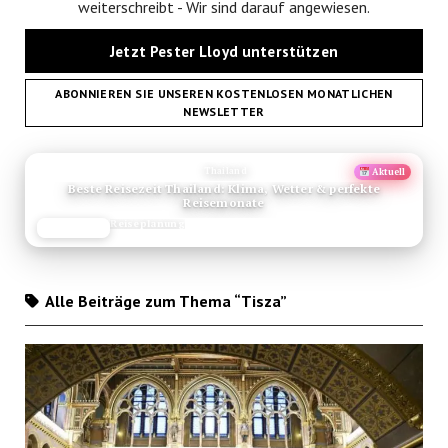
weiterschreibt - Wir sind darauf angewiesen.
Jetzt Pester Lloyd unterstützen
ABONNIEREN SIE UNSEREN KOSTENLOSEN MONATLICHEN
NEWSLETTER
ANZEIGE
Thailand
Aktuell
Beste Reisezeit Thailand: Klima, Wetter & perfekte
Reisemonate
Reiseplanung
JETZT LESEN
REISEFROH.DE
Alle Beiträge zum Thema “Tisza”