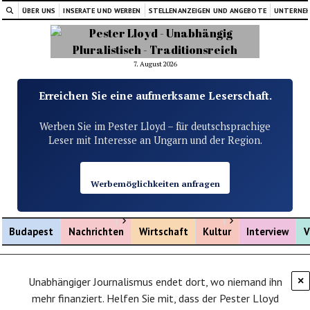
ÜBER UNS
INSERATE UND WERBEN
STELLENANZEIGEN UND ANGEBOTE
UNTERNE
7. August 2026
Erreichen Sie eine aufmerksame Leserschaft.
Werben Sie im Pester Lloyd – für deutschsprachige
Leser mit Interesse an Ungarn und der Region.
Werbemöglichkeiten anfragen
Menü öffnen
Menü öffnen
Budapest
Nachrichten
Wirtschaft
Kultur
Interview
V
Unabhängiger Journalismus endet dort, wo niemand ihn
×
mehr finanziert. Helfen Sie mit, dass der Pester Lloyd