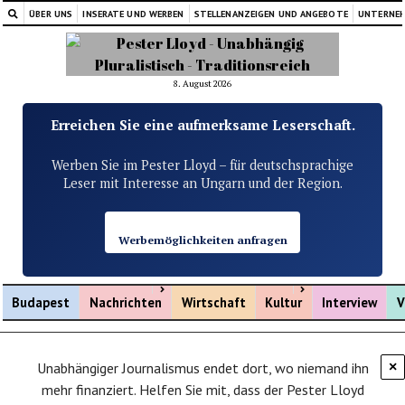
ÜBER UNS
INSERATE UND WERBEN
STELLENANZEIGEN UND ANGEBOTE
UNTERNE
8. August 2026
Erreichen Sie eine aufmerksame Leserschaft.
Werben Sie im Pester Lloyd – für deutschsprachige
Leser mit Interesse an Ungarn und der Region.
Werbemöglichkeiten anfragen
Menü öffnen
Menü öffnen
Budapest
Nachrichten
Wirtschaft
Kultur
Interview
V
Unabhängiger Journalismus endet dort, wo niemand ihn
×
mehr finanziert. Helfen Sie mit, dass der Pester Lloyd