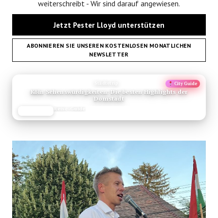
weiterschreibt - Wir sind darauf angewiesen.
Jetzt Pester Lloyd unterstützen
ABONNIEREN SIE UNSEREN KOSTENLOSEN MONATLICHEN
NEWSLETTER
ANZEIGE
Städtetrip
City Guide
Köln Sehenswürdigkeiten: Die besten Highlights der
Domstadt
Reise-Guide
JETZT LESEN
REISEFROH.DE