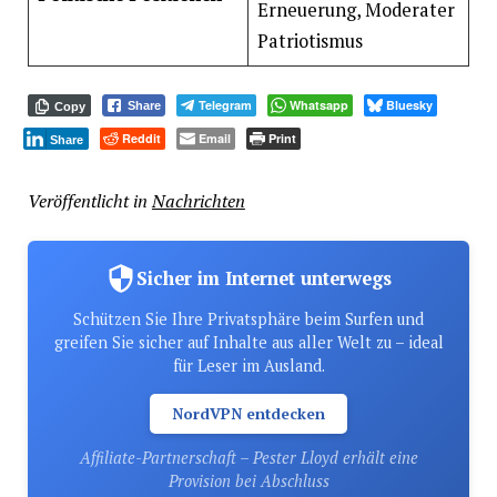
Erneuerung, Moderater
Patriotismus
Telegram
Whatsapp
Bluesky
Share
Copy
Reddit
Email
Print
Share
Veröffentlicht in
Nachrichten
Sicher im Internet unterwegs
Schützen Sie Ihre Privatsphäre beim Surfen und
greifen Sie sicher auf Inhalte aus aller Welt zu – ideal
für Leser im Ausland.
NordVPN entdecken
Affiliate-Partnerschaft – Pester Lloyd erhält eine
Provision bei Abschluss