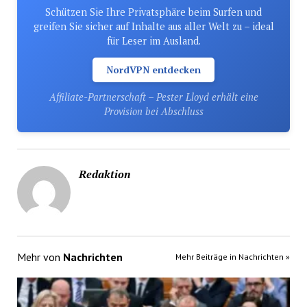
Schützen Sie Ihre Privatsphäre beim Surfen und
greifen Sie sicher auf Inhalte aus aller Welt zu – ideal
für Leser im Ausland.
NordVPN entdecken
Affiliate-Partnerschaft – Pester Lloyd erhält eine
Provision bei Abschluss
Redaktion
Mehr von
Nachrichten
Mehr Beiträge in Nachrichten »