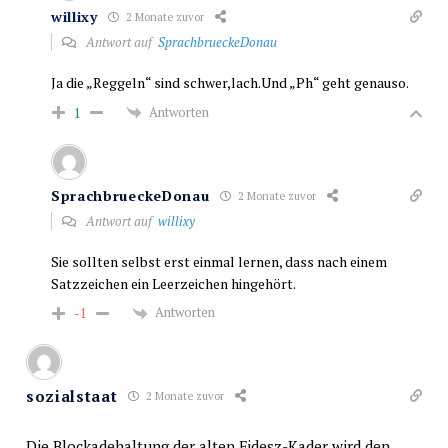
willixy
2 Monate zuvor
Antwort auf
SprachbrueckeDonau
Ja die „Reggeln“ sind schwer,lach.Und „Ph“ geht genauso.
Antworten
1
SprachbrueckeDonau
2 Monate zuvor
Antwort auf
willixy
Sie sollten selbst erst einmal lernen, dass nach einem
Satzzeichen ein Leerzeichen hingehört.
Antworten
-1
sozialstaat
2 Monate zuvor
Die Blockadehaltung der alten Fidesz-Kader wird den