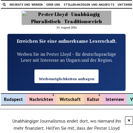
INSERATE UND WERBEN
ÜBER UNS
STELLENANZEIGEN UND ANGEBOTE
UNTERNE
10. August 2026
Erreichen Sie eine aufmerksame Leserschaft.
Werben Sie im Pester Lloyd – für deutschsprachige
Leser mit Interesse an Ungarn und der Region.
Werbemöglichkeiten anfragen
Menü öffnen
Menü öffnen
Budapest
Nachrichten
Wirtschaft
Kultur
Interview
V
Unabhängiger Journalismus endet dort, wo niemand ihn
×
mehr finanziert. Helfen Sie mit, dass der Pester Lloyd