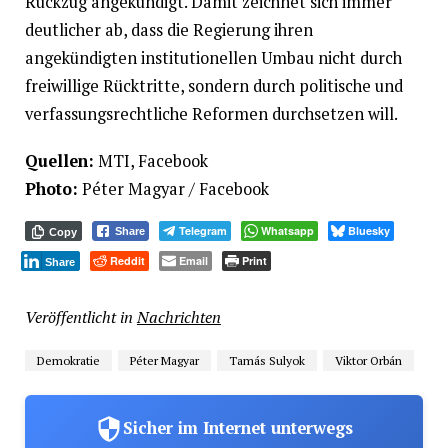
Rückzug angekündigt. Damit zeichnet sich immer
deutlicher ab, dass die Regierung ihren
angekündigten institutionellen Umbau nicht durch
freiwillige Rücktritte, sondern durch politische und
verfassungsrechtliche Reformen durchsetzen will.
Quellen:
MTI, Facebook
Photo:
Péter Magyar / Facebook
Telegram
Whatsapp
Bluesky
Share
Copy
Reddit
Email
Print
Share
Veröffentlicht in
Nachrichten
Demokratie
Péter Magyar
Tamás Sulyok
Viktor Orbán
Sicher im Internet unterwegs